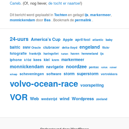
Carieb
. (Of, nog liever,
de tocht er naartoe
!)
Dit bericht werd geplaatst in
Tochten
en getagd
ijs
,
markermeer
,
monnickendam
door
Bas
. Bookmark de
permalink
.
24-uurs
America’s Cup
Apple
april fool
atlantic
baby
engeland
baltic
clubracer
BMW Oracle
delta-lloyd
flickr
fotografie
frankrijk
haringvliet
haven
hemmeland
ijs
harken
markermeer
iphone
kees
kiel
k10d
knrm
noordzee
monnickendam
navigatie
pentax
rolfok
rolreef
storm
superstorm
scheveningen
software
vertrekkers
schaap
volvo-ocean-race
voorspelling
VOR
Web
wind
Wordpress
wedstrijd
zeeland