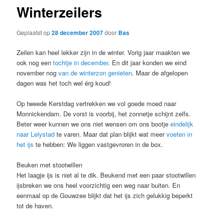
Winterzeilers
Geplaatst op
28 december 2007
door
Bas
Zeilen kan heel lekker zijn in de winter. Vorig jaar maakten we
ook nog een
tochtje in december
. En dit jaar konden we eind
november nog
van de winterzon genieten
. Maar de afgelopen
dagen was het toch wel érg koud!
Op tweede Kerstdag vertrekken we vol goede moed naar
Monnickendam. De vorst is voorbij, het zonnetje schijnt zelfs.
Beter weer kunnen we ons niet wensen om ons bootje
eindelijk
naar Lelystad
te varen. Maar dat plan blijkt wat meer
voeten in
het ijs
te hebben: We liggen vastgevroren in de box.
Beuken met stootwillen
Het laagje ijs is niet al te dik. Beukend met een paar stootwillen
ijsbreken we ons heel voorzichtig een weg naar buiten. En
eenmaal op de Gouwzee blijkt dat het ijs zich gelukkig beperkt
tot de haven.