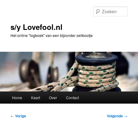
Spring
naar
Zoek
de
primaire
s/y Lovefool.nl
inhoud
Het online "logboek" van een bijzonder zeilbootje
Hoofdmenu
Home
Kaart
Over
Contact
Bericht
←
Vorige
Volgende
→
navigatie