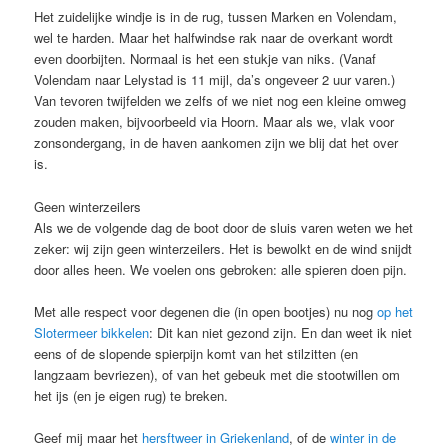
Het zuidelijke windje is in de rug, tussen Marken en Volendam,
wel te harden. Maar het halfwindse rak naar de overkant wordt
even doorbijten. Normaal is het een stukje van niks. (Vanaf
Volendam naar Lelystad is 11 mijl, da’s ongeveer 2 uur varen.)
Van tevoren twijfelden we zelfs of we niet nog een kleine omweg
zouden maken, bijvoorbeeld via Hoorn. Maar als we, vlak voor
zonsondergang, in de haven aankomen zijn we blij dat het over
is.
Geen winterzeilers
Als we de volgende dag de boot door de sluis varen weten we het
zeker: wij zijn geen winterzeilers. Het is bewolkt en de wind snijdt
door alles heen. We voelen ons gebroken: alle spieren doen pijn.
Met alle respect voor degenen die (in open bootjes) nu nog
op het
Slotermeer bikkelen
: Dit kan niet gezond zijn. En dan weet ik niet
eens of de slopende spierpijn komt van het stilzitten (en
langzaam bevriezen), of van het gebeuk met die stootwillen om
het ijs (en je eigen rug) te breken.
Geef mij maar het
hersftweer in Griekenland
, of de
winter in de