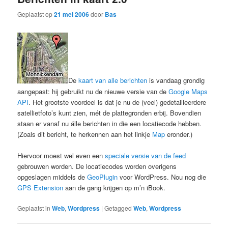
Geplaatst op
21 mei 2006
door
Bas
De
kaart van alle berichten
is vandaag grondig
aangepast: hij gebruikt nu de nieuwe versie van de
Google Maps
API
. Het grootste voordeel is dat je nu de (veel) gedetailleerdere
satellietfoto’s kunt zien, mét de plattegronden erbij. Bovendien
staan er vanaf nu álle berichten in die een locatiecode hebben.
(Zoals dit bericht, te herkennen aan het linkje
Map
eronder.)
Hiervoor moest wel even een
speciale versie van de feed
gebrouwen worden. De locatiecodes worden overigens
opgeslagen middels de
GeoPlugin
voor WordPress. Nou nog die
GPS Extension
aan de gang krijgen op m’n iBook.
Geplaatst in
Web
,
Wordpress
|
Getagged
Web
,
Wordpress