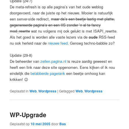
Update (24/7)
De meta-refresh is op alle pagina’s van het oude weblog
doorgevoerd, naar de juiste op het nieuwe. Mooier is natuurlijk
een server-side redirect,
maar da’s een beetje lastig met platte,
gegenereerde pagina’s en een IIS zonder ’n al te fancy
mod_rewrite
wat nu volgens mij ook gelukt is met ISAPI_rewrite.
Als het goed is worden alle vaste lezers via de
oude
RSS-feed
nu ook herleid naar de
nieuwe feed
. Genoeg techno-babble zo?
Update (29-8)
De beheerder van
zeilen.pagina.nl
is reuze aardig geweest en
heeft een link naar deze site opgenomen. Eens kijken of ik nou
eindelijk die
belabberde pagerank
een beetje omhoog kan
krikken! 😉
Geplaatst in
Web
,
Wordpress
|
Getagged
Web
,
Wordpress
WP-Upgrade
Geplaatst op
10 mei 2005
door
Bas