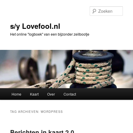
Spring
Spring
naar
naar
Zoek
de
de
primaire
secundaire
s/y Lovefool.nl
inhoud
inhoud
Het online "logboek" van een bijzonder zeilbootje
Hoofdmenu
Home
Kaart
Over
Contact
TAG ARCHIEVEN:
WORDPRESS
Berichten in kaart 2.0