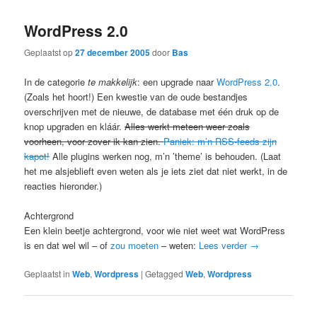
WordPress 2.0
Geplaatst op
27 december 2005
door
Bas
In de categorie
te makkelijk
: een upgrade naar
WordPress 2.0
.
(Zoals het hoort!) Een kwestie van de oude bestandjes
overschrijven met de nieuwe, de database met één druk op de
knop upgraden en kláár.
Alles werkt meteen weer zoals
voorheen, voor zover ik kan zien.
Paniek: m’n RSS-feeds zijn
kapot!
Alle plugins werken nog, m’n ’theme’ is behouden. (Laat
het me alsjeblieft even weten als je iets ziet dat niet werkt, in de
reacties hieronder.)
Achtergrond
Een klein beetje achtergrond, voor wie niet weet wat WordPress
is en dat wel wil – of
zou moeten
– weten:
Lees verder
→
Geplaatst in
Web
,
Wordpress
|
Getagged
Web
,
Wordpress