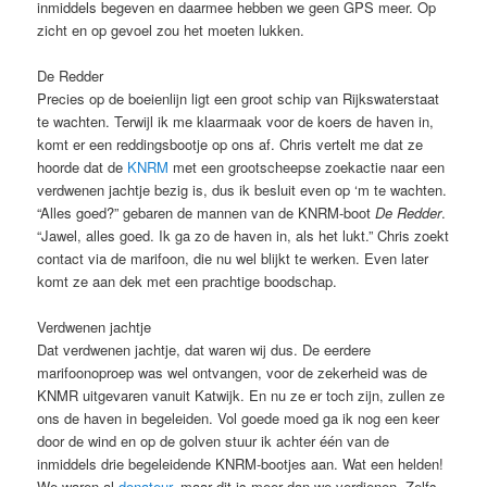
inmiddels begeven en daarmee hebben we geen GPS meer. Op
zicht en op gevoel zou het moeten lukken.
De Redder
Precies op de boeienlijn ligt een groot schip van Rijkswaterstaat
te wachten. Terwijl ik me klaarmaak voor de koers de haven in,
komt er een reddingsbootje op ons af. Chris vertelt me dat ze
hoorde dat de
KNRM
met een grootscheepse zoekactie naar een
verdwenen jachtje bezig is, dus ik besluit even op ‘m te wachten.
“Alles goed?” gebaren de mannen van de KNRM-boot
De Redder
.
“Jawel, alles goed. Ik ga zo de haven in, als het lukt.” Chris zoekt
contact via de marifoon, die nu wel blijkt te werken. Even later
komt ze aan dek met een prachtige boodschap.
Verdwenen jachtje
Dat verdwenen jachtje, dat waren wij dus. De eerdere
marifoonoproep was wel ontvangen, voor de zekerheid was de
KNMR uitgevaren vanuit Katwijk. En nu ze er toch zijn, zullen ze
ons de haven in begeleiden. Vol goede moed ga ik nog een keer
door de wind en op de golven stuur ik achter één van de
inmiddels drie begeleidende KNRM-bootjes aan. Wat een helden!
We waren al
donateur
, maar dit is meer dan we verdienen. Zelfs