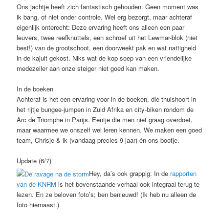
Ons jachtje heeft zich fantastisch gehouden. Geen moment was
ik bang, of niet onder controle. Wel erg bezorgt, maar achteraf
eigenlijk onterecht: Deze ervaring heeft ons alleen een paar
leuvers, twee reefknuttels, een schroef uit het Lewmar-blok (niet
best!) van de grootschoot, een doorweekt pak en wat nattigheid
in de kajuit gekost. Niks wat de kop soep van een vriendelijke
medezeiler aan onze steiger niet goed kan maken.
In de boeken
Achteraf is het een ervaring voor in de boeken, die thuishoort in
het rijtje bungee-jumpen in Zuid Afrika en city-biken rondom de
Arc de Triomphe in Parijs. Eentje die men niet graag overdoet,
maar waarmee we onszelf wel leren kennen. We maken een goed
team, Chrisje & ik (vandaag precies 9 jaar) én ons bootje.
Update (6/7)
Hey, da’s ook grappig: In de
rapporten
van de KNRM
is het bovenstaande verhaal ook integraal terug te
lezen. En ze beloven foto’s; ben benieuwd! (Ik heb nu alleen de
foto hiernaast.)