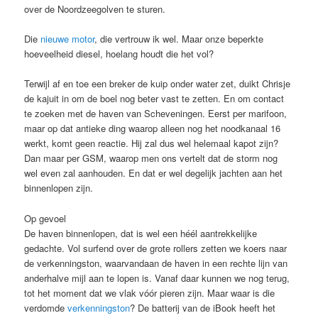
over de Noordzeegolven te sturen.
Die
nieuwe motor
, die vertrouw ik wel. Maar onze beperkte
hoeveelheid diesel, hoelang houdt die het vol?
Terwijl af en toe een breker de kuip onder water zet, duikt Chrisje
de kajuit in om de boel nog beter vast te zetten. En om contact
te zoeken met de haven van Scheveningen. Eerst per marifoon,
maar op dat antieke ding waarop alleen nog het noodkanaal 16
werkt, komt geen reactie. Hij zal dus wel helemaal kapot zijn?
Dan maar per GSM, waarop men ons vertelt dat de storm nog
wel even zal aanhouden. En dat er wel degelijk jachten aan het
binnenlopen zijn.
Op gevoel
De haven binnenlopen, dat is wel een héél aantrekkelijke
gedachte. Vol surfend over de grote rollers zetten we koers naar
de verkenningston, waarvandaan de haven in een rechte lijn van
anderhalve mijl aan te lopen is. Vanaf daar kunnen we nog terug,
tot het moment dat we vlak vóór pieren zijn. Maar waar is die
verdomde
verkenningston
? De batterij van de iBook heeft het