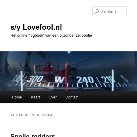
Spring
Spring
naar
naar
Zoek
de
de
primaire
secundaire
s/y Lovefool.nl
inhoud
inhoud
Het online "logboek" van een bijzonder zeilbootje
Hoofdmenu
Home
Kaart
Over
Contact
TAG ARCHIEVEN:
KNRM
Snelle redders