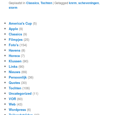
Geplaatst in
Classics
,
Tochten
|
Getagged
knrm
,
scheveningen
,
storm
America's Cup
(5)
Apple
(9)
Classics
(9)
Filmpjes
(25)
Foto's
(154)
Havens
(8)
Horeca
(7)
Klussen
(90)
Links
(90)
Nieuws
(69)
Persoonlijk
(36)
Quotes
(30)
Tochten
(106)
Uncategorized
(11)
VOR
(60)
Web
(43)
Wordpress
(6)
Zeilwedstrijden
(27)