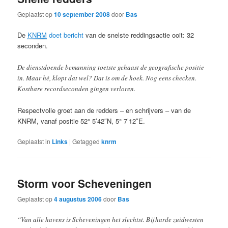
Geplaatst op
10 september 2008
door
Bas
De
KNRM
doet bericht
van de snelste reddingsactie ooit: 32
seconden.
De dienstdoende bemanning toetste gehaast de geografische positie
in. Maar hé, klopt dat wel? Dat is om de hoek. Nog eens checken.
Kostbare recordseconden gingen verloren.
Respectvolle groet aan de redders – en schrijvers – van de
KNRM, vanaf positie 52° 5’42″N, 5° 7’12″E.
Geplaatst in
Links
|
Getagged
knrm
Storm voor Scheveningen
Geplaatst op
4 augustus 2006
door
Bas
“Van alle havens is Scheveningen het slechtst. Bij harde zuidwesten