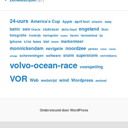
24-uurs
America’s Cup
Apple
april fool
atlantic
baby
engeland
baltic
clubracer
BMW Oracle
delta-lloyd
flickr
fotografie
frankrijk
haringvliet
haven
hemmeland
ijs
harken
markermeer
iphone
kees
kiel
k10d
knrm
noordzee
monnickendam
navigatie
pentax
rolfok
rolreef
storm
superstorm
scheveningen
software
vertrekkers
schaap
volvo-ocean-race
voorspelling
VOR
Web
wind
Wordpress
wedstrijd
zeeland
Ondersteund door WordPress