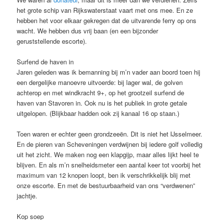
het grote schip van Rijkswaterstaat vaart met ons mee. En ze
hebben het voor elkaar gekregen dat de uitvarende ferry op ons
wacht. We hebben dus vrij baan (en een bijzonder
geruststellende escorte).
Surfend de haven in
Jaren geleden was ik bemanning bij m’n vader aan boord toen hij
een dergelijke manoevre uitvoerde: bij lager wal, de golven
achterop en met windkracht 9+, op het grootzeil surfend de
haven van Stavoren in. Ook nu is het publiek in grote getale
uitgelopen. (Blijkbaar hadden ook zij kanaal 16 op staan.)
Toen waren er echter geen grondzeeën. Dit is niet het IJsselmeer.
En de pieren van Scheveningen verdwijnen bij iedere golf volledig
uit het zicht. We maken nog een klapgijp, maar alles lijkt heel te
blijven. En als m’n snelheidsmeter een aantal keer tot voorbij het
maximum van 12 knopen loopt, ben ik verschrikkelijk blij met
onze escorte. En met de bestuurbaarheid van ons “verdwenen”
jachtje.
Kop soep