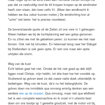
pas dat ze veelvuldig rond de 45 knopen knopen op de windmeter
heeft zien staan, één keer zelfs 51. (Meer dan windkracht 8
hebben we dus zeker kunnen meten.) De windrichting kon al
*uche* niet beter: het is precies noordwest.
De bovenstaande quote uit de Zeilen zit ons vers in ’t geheugen.
Alleen hebben we bij de tochtplanning wel een gokje genomen.
En nu zitten we met de gebakken peren: zo kunnen we niet naar
binnen. Ook niet bij IJmuiden. En helemaal terug naar het Slijkgat
bij Stellendam is ook geen optie. Er rest ons maar één optie:
uitrijden die storm.
Weg van de kust
Echt lekker gaat het niet. Omdat de fok niet goed op dek blijft
liggen moet Chrisje, mijn heldin, tot drie keer toe het voordek op.
Stuiterend op golven weet ze dat zware natte doek uiteindelijk te
bedwingen. Weg van de kust, da’s nu het belangrijkste. De
golven doen me inmiddels qua omvang ernstig denken aan een
eerdere
reis op de oceaan
. Qua omvang, maar niet qua wildheid:
het is een complete wasmachine en ik moet m’n uiterste best
doen om ons bootje op ’t gereefte grootzeil, met de motor vol bij,