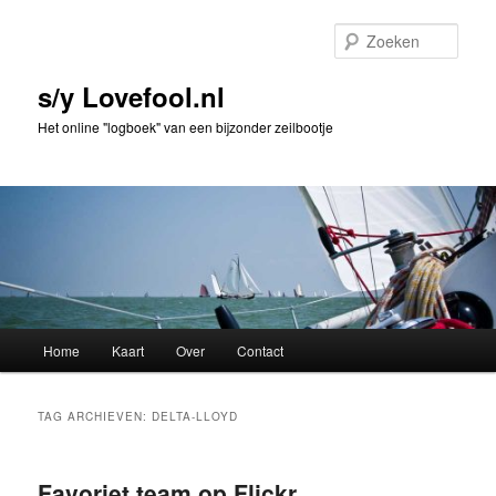
Spring
Spring
naar
naar
Zoek
de
de
primaire
secundaire
s/y Lovefool.nl
inhoud
inhoud
Het online "logboek" van een bijzonder zeilbootje
Hoofdmenu
Home
Kaart
Over
Contact
TAG ARCHIEVEN:
DELTA-LLOYD
Favoriet team op Flickr