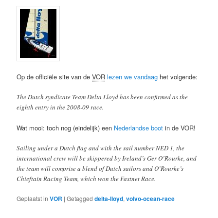
Op de officiële site van de
VOR
lezen we vandaag
het volgende:
The Dutch syndicate Team Delta Lloyd has been confirmed as the
eighth entry in the 2008-09 race.
Wat mooi: toch nog (eindelijk) een
Nederlandse boot
in de VOR!
Sailing under a Dutch flag and with the sail number NED 1, the
international crew will be skippered by Ireland’s Ger O’Rourke, and
the team will comprise a blend of Dutch sailors and O’Rourke’s
Chieftain Racing Team, which won the Fastnet Race.
Geplaatst in
VOR
|
Getagged
delta-lloyd
,
volvo-ocean-race