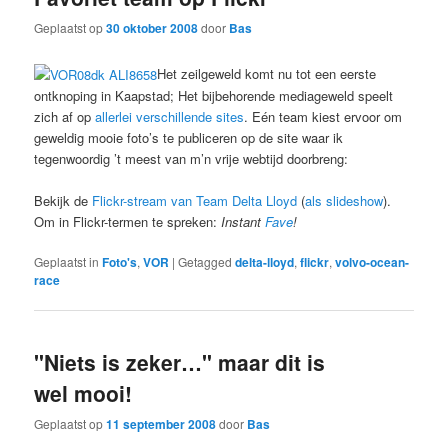
Geplaatst op
30 oktober 2008
door
Bas
Het zeilgeweld komt nu tot een eerste
ontknoping in Kaapstad; Het bijbehorende mediageweld speelt
zich af op
allerlei
verschillende
sites
. Eén team kiest ervoor om
geweldig mooie foto’s te publiceren op de site waar ik
tegenwoordig ’t meest van m’n vrije webtijd doorbreng:
Bekijk de
Flickr-stream van Team Delta Lloyd
(
als slideshow
).
Om in Flickr-termen te spreken:
Instant
Fave
!
Geplaatst in
Foto's
,
VOR
|
Getagged
delta-lloyd
,
flickr
,
volvo-ocean-
race
"Niets is zeker…" maar dit is
wel mooi!
Geplaatst op
11 september 2008
door
Bas