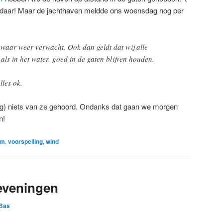
it daar! Maar de jachthaven meldde ons woensdag nog per
aar weer verwacht. Ook dan geldt dat wij alle
als in het water, goed in de gaten blijven houden.
lles ok.
ig) niets van ze gehoord. Ondanks dat gaan we morgen
n!
rm
,
voorspelling
,
wind
eveningen
Bas