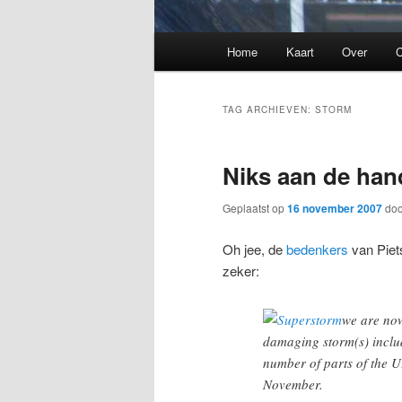
Hoofdmenu
Home
Kaart
Over
C
TAG ARCHIEVEN:
STORM
Niks aan de ha
Geplaatst op
16 november 2007
do
Oh jee, de
bedenkers
van Piet
zeker:
we are now
damaging storm(s) includ
number of parts of the U
November.