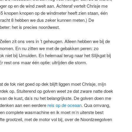
er op en de wind zwelt aan. Achteraf vertelt Chrisje me
 45 knopen knopen op de windmeter heeft zien staan, één
dkracht 8 hebben we dus zeker kunnen meten.) De
 beter: het is precies noordwest.
eilen zit ons vers in ’t geheugen. Alleen hebben we bij de
enomen. En nu zitten we met de gebakken peren: zo
 niet bij IJmuiden. En helemaal terug naar het Slijkgat bij
r rest ons maar één optie: uitrijden die storm.
t de fok niet goed op dek blijft liggen moet Chrisje, mijn
oordek op. Stuiterend op golven weet ze dat zware natte doek
 van de kust, da’s nu het belangrijkste. De golven doen me
 denken aan een eerdere
reis op de oceaan
. Qua omvang,
 een complete wasmachine en ik moet m’n uiterste best
fte grootzeil, met de motor vol bij, over de Noordzeegolven