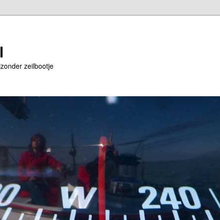
l
jzonder zeilbootje