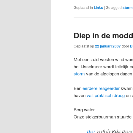
Geplaatst in
Links
|
Getagged
storm
Diep in de modd
Geplaatst op
22 januari 2007
door
B
Met een zuid-westen wind word
het IJsselmeer wordt feitelijk 
storm
van de afgelopen dagen i
Een
eerdere reageerder
kwam e
haven
valt praktisch droog
en d
Berg water
Onze steigerbuurman stuurde m
Hier
geeft de Rijks Diens