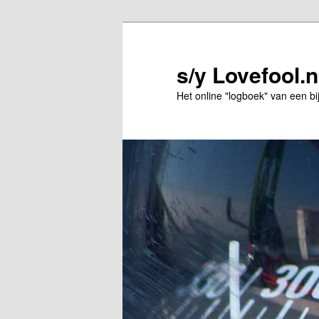
Spring
Spring
naar
naar
de
de
s/y Lovefool.n
primaire
secundaire
Het online "logboek" van een bi
inhoud
inhoud