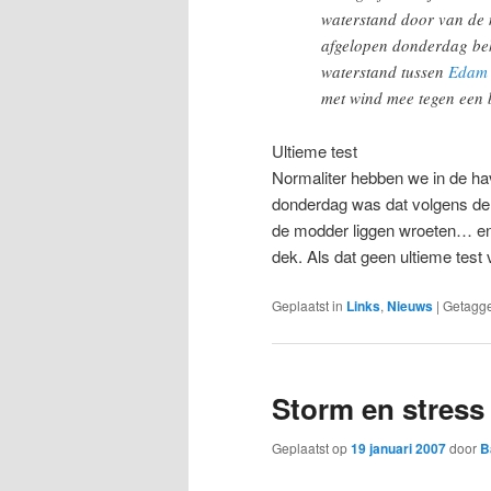
waterstand door van de m
afgelopen donderdag beh
waterstand tussen
Edam
met wind mee tegen een 
Ultieme test
Normaliter hebben we in de ha
donderdag was dat volgens de
de modder liggen wroeten… en 
dek. Als dat geen ultieme test
Geplaatst in
Links
,
Nieuws
|
Getagg
Storm en stress
Geplaatst op
19 januari 2007
door
B