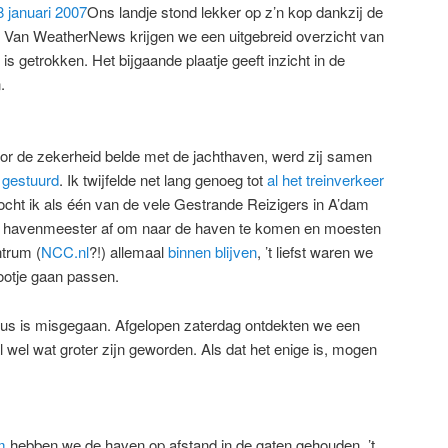
Ons landje stond lekker op z’n kop dankzij de
 Van WeatherNews krijgen we een uitgebreid overzicht van
is getrokken. Het bijgaande plaatje geeft inzicht in de
.
oor de zekerheid belde met de jachthaven, werd zij samen
 gestuurd
. Ik twijfelde net lang genoeg tot
al het treinverkeer
cht ik als één van de vele Gestrande Reizigers in A’dam
e havenmeester af om naar de haven te komen en moesten
ntrum (
NCC.nl
?!) allemaal
binnen blijven
, ’t liefst waren we
ootje gaan passen.
rieus is misgegaan. Afgelopen zaterdag ontdekten we een
al wel wat groter zijn geworden. Als dat het enige is, mogen
m
hebben we de haven op afstand in de gaten gehouden. ’t