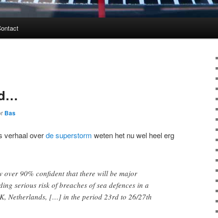
ontact
nd…
or
Bas
s verhaal over
de superstorm
weten het nu wel heel erg
 over 90% confident that there will be major
ing serious risk of breaches of sea defences in a
K, Netherlands, […] in the period 23rd to 26/27th