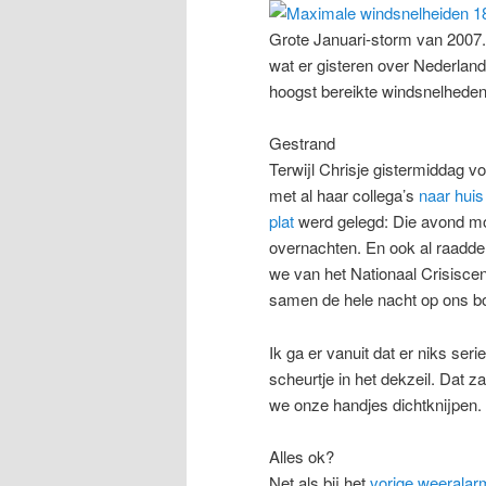
Grote Januari-storm van 2007.
wat er gisteren over Nederland 
hoogst bereikte windsnelheden
Gestrand
Terwijl Chrisje gistermiddag v
met al haar collega’s
naar huis
plat
werd gelegd: Die avond mo
overnachten. En ook al raadd
we van het Nationaal Crisisce
samen de hele nacht op ons b
Ik ga er vanuit dat er niks se
scheurtje in het dekzeil. Dat z
we onze handjes dichtknijpen.
Alles ok?
Net als bij het
vorige weeralar