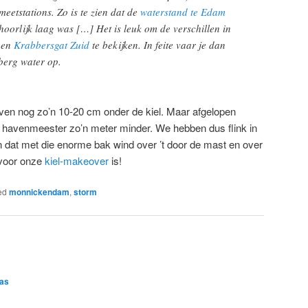
eetstations. Zo is te zien dat de
waterstand te Edam
oorlijk laag was […] Het is leuk om de verschillen in
en
Krabbersgat Zuid
te bekijken. In feite vaar je dan
berg water op.
ven nog zo’n 10-20 cm onder de kiel. Maar afgelopen
 havenmeester zo’n meter minder. We hebben dus flink in
dat met die enorme bak wind over ’t door de mast en over
 voor onze
kiel-makeover
is!
ed
monnickendam
,
storm
as