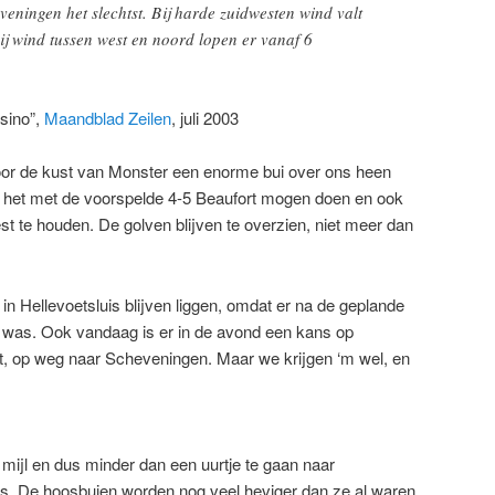
veningen het slechtst. Bij harde zuidwesten wind valt
j wind tussen west en noord lopen er vanaf 6
sino”,
Maandblad Zeilen
, juli 2003
 voor de kust van Monster een enorme bui over ons heen
e het met de voorspelde 4-5 Beaufort mogen doen en ook
est te houden. De golven blijven te overzien, niet meer dan
in Hellevoetsluis blijven liggen, omdat er na de geplande
 was. Ook vandaag is er in de avond een kans op
et, op weg naar Scheveningen. Maar we krijgen ‘m wel, en
mijl en dus minder dan een uurtje te gaan naar
os. De hoosbuien worden nog veel heviger dan ze al waren,