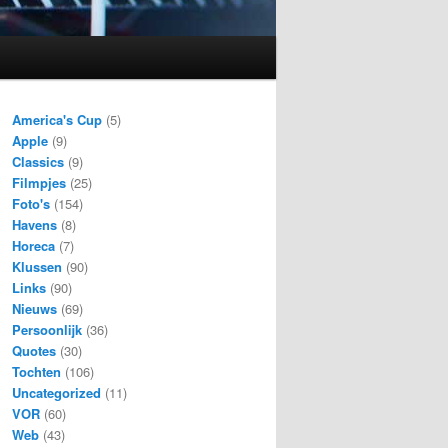
America's Cup
(5)
Apple
(9)
Classics
(9)
Filmpjes
(25)
Foto's
(154)
Havens
(8)
Horeca
(7)
Klussen
(90)
Links
(90)
Nieuws
(69)
Persoonlijk
(36)
Quotes
(30)
Tochten
(106)
Uncategorized
(11)
VOR
(60)
Web
(43)