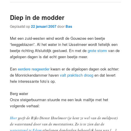
Diep in de modder
Geplaatst op
22 januari 2007
door
Bas
Met een zuid-westen wind wordt de Gouwzee een beetje
“leeggeblazen”. Al het water in het IJsselmeer wordt feitelijk een
beetje richting Afsluitdijk gestuwd. En met de
grote storm
van de
afgelopen dagen is dat echt geen beetje meer.
Een
eerdere reageerder
kwam er de afgelopen dagen ook achter:
de Monnickendammer haven
valt praktisch droog
en dat levert
hele interessante foto’s op.
Berg water
Onze steigerbuurman stuurde me een leuk mailtje met het
volgende verhaal:
Hier
geeft de Rijks Dienst IJsselmeer (je kent ze wel van de meldpost)
de waterstand door van de meetstations. Zo is te zien dat de
waterstand te Edam
afgelopen donderdag behoorlijk laag was […]