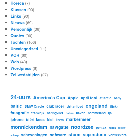
Horeca
(7)
Klussen
(90)
Links
(90)
Nieuws
(69)
Persoonlijk
(36)
Quotes
(30)
Tochten
(106)
Uncategorized
(11)
VOR
(60)
Web
(43)
Wordpress
(6)
Zeilwedstrijden
(27)
24-uurs
America’s Cup
Apple
april fool
atlantic
baby
engeland
baltic
clubracer
BMW Oracle
delta-lloyd
flickr
fotografie
frankrijk
haringvliet
haven
hemmeland
ijs
harken
markermeer
iphone
kees
kiel
k10d
knrm
noordzee
monnickendam
navigatie
pentax
rolfok
rolreef
storm
superstorm
scheveningen
software
vertrekkers
schaap