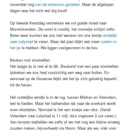
november nog
van de winterzon genieten
. Maar de afgelopen
dagen was het toch wel érg koud!
Op tweede Kerstdag vertrekken we vol goede moed naar
Monnickendam. De vorst is voorbij, het zonnetje schijnt zelfs.
Beter weer kunnen we ons niet wensen om ons bootje
eindelijk
naar Lelystad
te varen. Maar dat plan blijkt wat meer
voeten in
het ijs
te hebben: We liggen vastgevroren in de box.
Beuken met stootwillen
Het laagje ijs is niet al te dik. Beukend met een paar stootwillen
ijsbreken we ons heel voorzichtig een weg naar buiten. En
eenmaal op de Gouwzee blijkt dat het ijs zich gelukkig beperkt
tot de haven.
Het zuidelijke windje is in de rug, tussen Marken en Volendam,
wel te harden. Maar het halfwindse rak naar de overkant wordt
even doorbijten. Normaal is het een stukje van niks. (Vanaf
Volendam naar Lelystad is 11 mijl, da’s ongeveer 2 uur varen.)
Van tevoren twijfelden we zelfs of we niet nog een kleine omweg
zouden maken, bijvoorbeeld via Hoorn. Maar als we, vlak voor