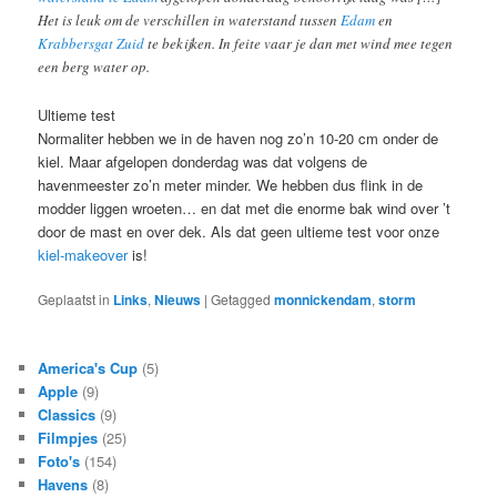
Het is leuk om de verschillen in waterstand tussen
Edam
en
Krabbersgat Zuid
te bekijken. In feite vaar je dan met wind mee tegen
een berg water op.
Ultieme test
Normaliter hebben we in de haven nog zo’n 10-20 cm onder de
kiel. Maar afgelopen donderdag was dat volgens de
havenmeester zo’n meter minder. We hebben dus flink in de
modder liggen wroeten… en dat met die enorme bak wind over ’t
door de mast en over dek. Als dat geen ultieme test voor onze
kiel-makeover
is!
Geplaatst in
Links
,
Nieuws
|
Getagged
monnickendam
,
storm
America's Cup
(5)
Apple
(9)
Classics
(9)
Filmpjes
(25)
Foto's
(154)
Havens
(8)