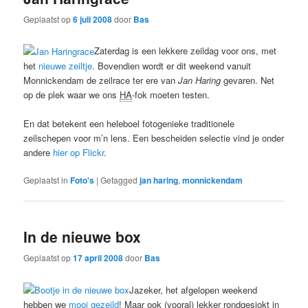
Geplaatst op
6 juli 2008
door
Bas
Zaterdag is een lekkere zeildag voor ons, met
het
nieuwe zeiltje
. Bovendien wordt er dit weekend vanuit
Monnickendam de zeilrace ter ere van
Jan Haring
gevaren. Net
op de plek waar we ons
HA
-fok moeten testen.
En dat betekent een heleboel fotogenieke traditionele
zeilschepen voor m’n lens. Een bescheiden selectie vind je onder
andere
hier op Flickr
.
Geplaatst in
Foto's
|
Getagged
jan haring
,
monnickendam
In de nieuwe box
Geplaatst op
17 april 2008
door
Bas
Jazeker, het afgelopen weekend
hebben we
mooi gezeild
! Maar ook (vooral) lekker rondgesjokt in