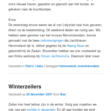
onze nieuwe haven, gepoetst en geprutst aan het bootje, en
gekeken naar de buurtbootjes.
Knus
De woensdag ervoor waren we al van Lelystad naar huis gevaren,
direct na de tewaterlating. Dit weekend deden we rustig aan. We
hebben weer genoten van het knusse Monnickendam, kennis
gemaakt met de twee
zeilverenigingen
die Jachthaven
Hemmeland rijk is, lekker gegeten bij de
Naang Nuan
en
geborreld bij de Zwaan. Bovendien hebben we ons voorbereid op
een flinke aankoop bij
Visser Jachtservice
. Daarover later meer.
Geplaatst in
Foto's
,
Links
|
Getagged
hemmeland
,
monnickendam
Winterzeilers
Geplaatst op
28 december 2007
door
Bas
Zeilen kan heel lekker zijn in de winter. Vorig jaar maakten we
ook nog een
tochtje in december
. En dit jaar konden we eind