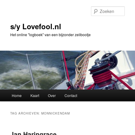
Spring
Spring
naar
naar
Zoek
de
de
primaire
secundaire
s/y Lovefool.nl
inhoud
inhoud
Het online "logboek" van een bijzonder zeilbootje
Hoofdmenu
Home
Kaart
Over
Contact
TAG ARCHIEVEN:
MONNICKENDAM
Jan Haringrace