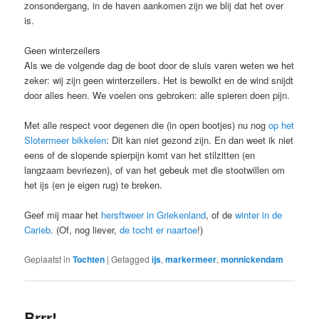
zonsondergang, in de haven aankomen zijn we blij dat het over
is.
Geen winterzeilers
Als we de volgende dag de boot door de sluis varen weten we het
zeker: wij zijn geen winterzeilers. Het is bewolkt en de wind snijdt
door alles heen. We voelen ons gebroken: alle spieren doen pijn.
Met alle respect voor degenen die (in open bootjes) nu nog
op het
Slotermeer bikkelen
: Dit kan niet gezond zijn. En dan weet ik niet
eens of de slopende spierpijn komt van het stilzitten (en
langzaam bevriezen), of van het gebeuk met die stootwillen om
het ijs (en je eigen rug) te breken.
Geef mij maar het
hersftweer in Griekenland
, of de
winter in de
Carieb
. (Of, nog liever,
de tocht er naartoe
!)
Geplaatst in
Tochten
|
Getagged
ijs
,
markermeer
,
monnickendam
Brrr!