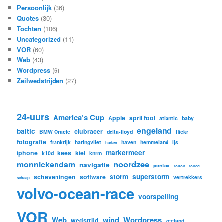
Persoonlijk
(36)
Quotes
(30)
Tochten
(106)
Uncategorized
(11)
VOR
(60)
Web
(43)
Wordpress
(6)
Zeilwedstrijden
(27)
24-uurs
America’s Cup
Apple
april fool
atlantic
baby
engeland
baltic
clubracer
BMW Oracle
delta-lloyd
flickr
fotografie
frankrijk
haringvliet
haven
hemmeland
ijs
harken
markermeer
iphone
kees
kiel
k10d
knrm
noordzee
monnickendam
navigatie
pentax
rolfok
rolreef
storm
superstorm
scheveningen
software
vertrekkers
schaap
volvo-ocean-race
voorspelling
VOR
Web
wind
Wordpress
wedstrijd
zeeland