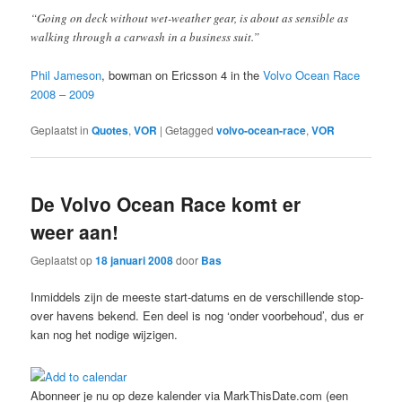
“Going on deck without wet-weather gear, is about as sensible as
walking through a carwash in a business suit.”
Phil Jameson
, bowman on Ericsson 4 in the
Volvo Ocean Race
2008 – 2009
Geplaatst in
Quotes
,
VOR
|
Getagged
volvo-ocean-race
,
VOR
De Volvo Ocean Race komt er
weer aan!
Geplaatst op
18 januari 2008
door
Bas
Inmiddels zijn de meeste start-datums en de verschillende stop-
over havens bekend. Een deel is nog ‘onder voorbehoud’, dus er
kan nog het nodige wijzigen.
Abonneer je nu op deze kalender via MarkThisDate.com (een