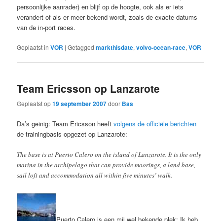
persoonlijke aanrader) en blijf op de hoogte, ook als er iets
verandert of als er meer bekend wordt, zoals de exacte datums
van de in-port races.
Geplaatst in
VOR
|
Getagged
markthisdate
,
volvo-ocean-race
,
VOR
Team Ericsson op Lanzarote
Geplaatst op
19 september 2007
door
Bas
Da’s geinig: Team Ericsson heeft
volgens de officiële berichten
de trainingbasis opgezet op Lanzarote:
The base is at Puerto Calero on the island of Lanzarote. It is the only
marina in the archipelago that can provide moorings, a land base,
sail loft and accommodation all within five minutes’ walk.
Puerto Calero is een mij wel bekende plek: Ik heb