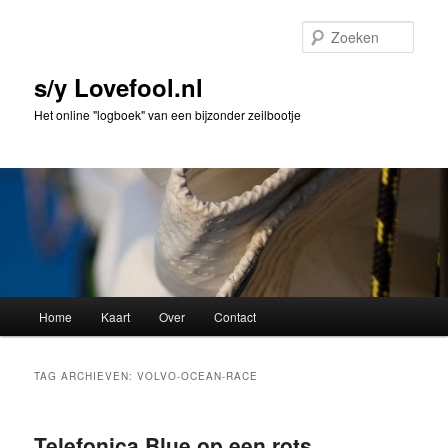
Spring
Spring
naar
naar
Zoek
de
de
primaire
secundaire
s/y Lovefool.nl
inhoud
inhoud
Het online "logboek" van een bijzonder zeilbootje
Hoofdmenu
Home
Kaart
Over
Contact
TAG ARCHIEVEN:
VOLVO-OCEAN-RACE
Telefonica Blue op een rots