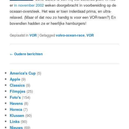
er
in november 2002
weken doorgebracht in voorbereiding op de
oceaan-oversteek. Het was er toen inderdaad prima, en ultra-
relaxed. (Maar of dat nou zo handig is voor een VOR-team?) En
bovendien hadden ze er heerlijke hamburgers!
Geplaatst in
VOR
|
Getagged
volvo-ocean-race
,
VOR
Bericht
←
Oudere berichten
navigatie
America's Cup
(5)
Apple
(9)
Classics
(9)
Filmpjes
(25)
Foto's
(154)
Havens
(8)
Horeca
(7)
Klussen
(90)
Links
(90)
Nieuws
(69)