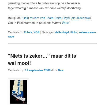
geweldig mooie foto’s te publiceren op de site waar ik
tegenwoordig ’t meest van m’n vrije webtijd doorbreng:
Bekijk de
Flickr-stream van Team Delta Lloyd
(
als slideshow
).
Om in Flickr-termen te spreken:
Instant
Fave
!
Geplaatst in
Foto's
,
VOR
|
Getagged
delta-lloyd
,
flickr
,
volvo-ocean-
race
"Niets is zeker…" maar dit is
wel mooi!
Geplaatst op
11 september 2008
door
Bas