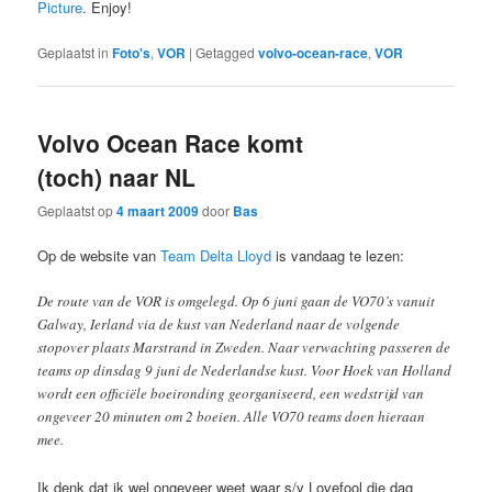
Picture
. Enjoy!
Geplaatst in
Foto's
,
VOR
|
Getagged
volvo-ocean-race
,
VOR
Volvo Ocean Race komt
(toch) naar NL
Geplaatst op
4 maart 2009
door
Bas
Op de website van
Team Delta Lloyd
is vandaag te lezen:
De route van de VOR is omgelegd. Op 6 juni gaan de VO70’s vanuit
Galway, Ierland via de kust van Nederland naar de volgende
stopover plaats Marstrand in Zweden. Naar verwachting passeren de
teams op dinsdag 9 juni de Nederlandse kust. Voor Hoek van Holland
wordt een officiële boeironding georganiseerd, een wedstrijd van
ongeveer 20 minuten om 2 boeien. Alle VO70 teams doen hieraan
mee.
Ik denk dat ik wel ongeveer weet waar s/y Lovefool die dag