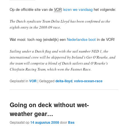
Op de officiële site van de
VOR
lezen we vandaag
het volgende:
The Dutch syndicate Team Delta Lloyd has been confirmed as the
eighth entry in the 2008-09 race.
Wat mooi: toch nog (eindelijk) een
Nederlandse boot
in de VOR!
Sailing under a Dutch flag and with the sail number NED 1, the
international crew will be skippered by Ireland’s Ger O’Rourke, and
the team will comprise a blend of Dutch sailors and O’Rourke’s
Chieftain Racing Team, which won the Fastnet Race.
Geplaatst in
VOR
|
Getagged
delta-lloyd
,
volvo-ocean-race
Going on deck without wet-
weather gear…
Geplaatst op
14 augustus 2008
door
Bas