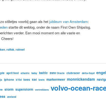
zo stilletjes voorbij gaan als het
jubileum van Amsterdam
:
leden
startte dit weblog, onder de naam First Own Shipslog.
erichten verder. Een mooi moment om alle vaste en
. Cheers!
rken
,
rolfok
,
rolreef
enge
baltic
ple
april fool
clubracer
atlantic
baby
BMW Oracle
delta-lloyd
monnickendam
markermeer
navig
iphone
kees
kiel
ijs
k10d
knrm
volvo-ocean-rac
storm
superstorm
re
vertrekkers
ess
zeeland