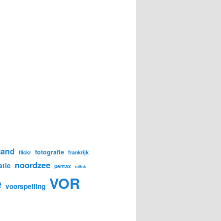
land
fotografie
flickr
frankrijk
noordzee
atie
pentax
rolfok
e
VOR
voorspelling