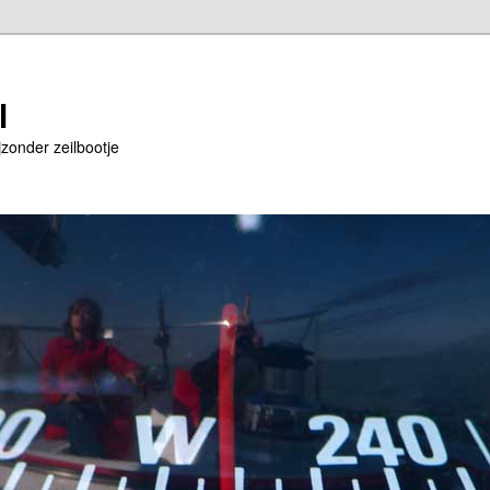
l
jzonder zeilbootje