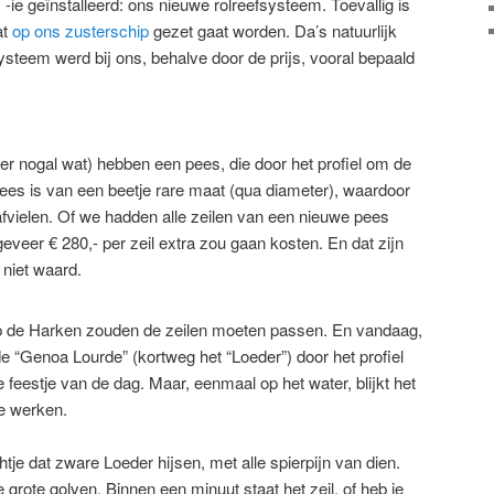
-ie geïnstalleerd: ons nieuwe rolreefsysteem. Toevallig is
at
op ons zusterschip
gezet gaat worden. Da’s natuurlijk
ysteem werd bij ons, behalve door de prijs, vooral bepaald
 er nogal wat) hebben een pees, die door het profiel om de
ees is van een beetje rare maat (qua diameter), waardoor
 afvielen. Of we hadden alle zeilen van een nieuwe pees
eveer € 280,- per zeil extra zou gaan kosten. En dat zijn
niet waard.
 de Harken zouden de zeilen moeten passen. En vandaag,
 de “Genoa Lourde” (kortweg het “Loeder”) door het profiel
 feestje van de dag. Maar, eenmaal op het water, blijkt het
te werken.
htje dat zware Loeder hijsen, met alle spierpijn van dien.
 grote golven. Binnen een minuut staat het zeil, of heb je