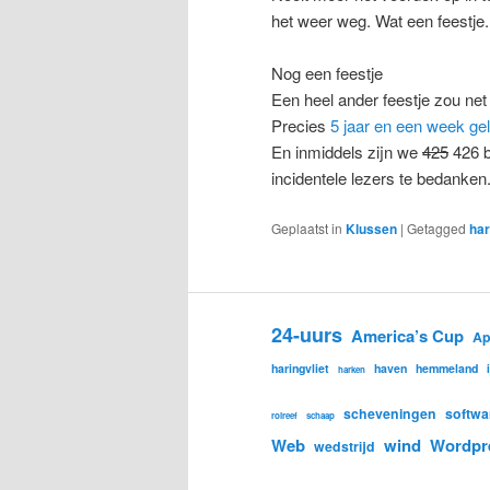
het weer weg. Wat een feestje.
Nog een feestje
Een heel ander feestje zou net 
Precies
5 jaar en een week ge
En inmiddels zijn we
425
426 b
incidentele lezers te bedanken
Geplaatst in
Klussen
|
Getagged
ha
24-uurs
America’s Cup
Ap
haringvliet
haven
hemmeland
harken
scheveningen
softwa
rolreef
schaap
Web
wind
Wordpr
wedstrijd