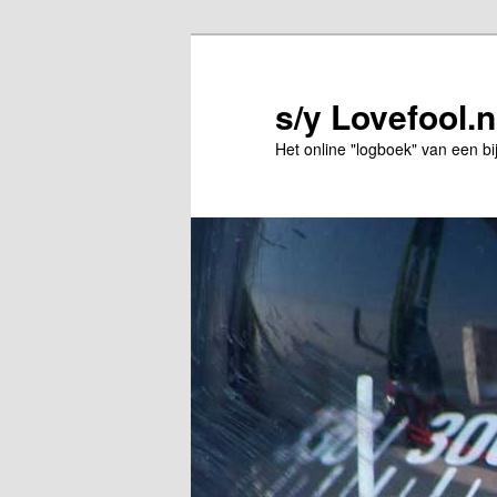
Spring
Spring
naar
naar
de
de
s/y Lovefool.n
primaire
secundaire
Het online "logboek" van een bi
inhoud
inhoud