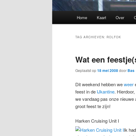
Hoofdmenu
Home
Kaart
Over
C
TAG ARCHIEVEN:
ROLFOK
Wat een feestje(
Geplaatst op
18 mei 2008
door
Bas
Dit weekend hebben we
weer
e
feest in de
IJkantine
. Hierdoor
we vandaag pas onze nieuwe aa
groot feest te zijn!
Harken Cruising Unit I
Ik had