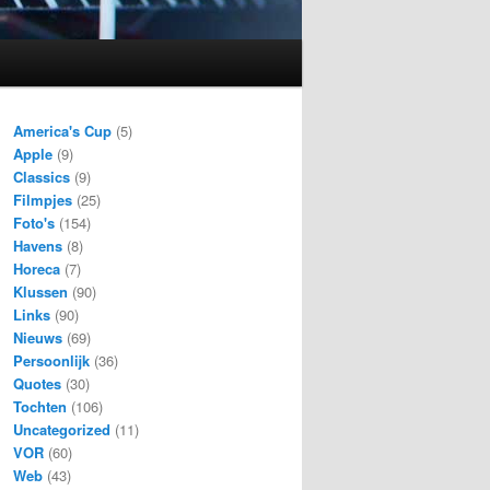
America's Cup
(5)
Apple
(9)
Classics
(9)
Filmpjes
(25)
Foto's
(154)
Havens
(8)
Horeca
(7)
Klussen
(90)
Links
(90)
Nieuws
(69)
Persoonlijk
(36)
Quotes
(30)
Tochten
(106)
Uncategorized
(11)
VOR
(60)
Web
(43)