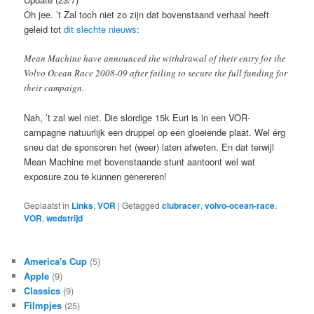
Oh jee. ’t Zal toch niet zo zijn dat bovenstaand verhaal heeft
geleid tot
dit slechte nieuws
:
Mean Machine have announced the withdrawal of their entry for the
Volvo Ocean Race 2008-09 after failing to secure the full funding for
their campaign.
Nah, ’t zal wel niet. Die slordige 15k Euri is in een VOR-
campagne natuurlijk een druppel op een gloeiende plaat. Wel érg
sneu dat de sponsoren het (weer) laten afweten. En dat terwijl
Mean Machine met bovenstaande stunt aantoont wel wat
exposure zou te kunnen genereren!
Geplaatst in
Links
,
VOR
|
Getagged
clubracer
,
volvo-ocean-race
,
VOR
,
wedstrijd
America's Cup
(5)
Apple
(9)
Classics
(9)
Filmpjes
(25)