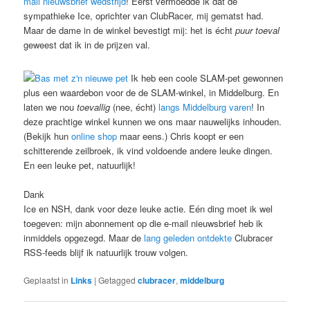
mail nieuwsbrief wedstrijd
! Eerst vermoedde ik dat de
sympathieke Ice, oprichter van ClubRacer, mij gematst had.
Maar de dame in de winkel bevestigt mij: het is écht
puur toeval
geweest dat ik in de prijzen val.
Ik heb een coole SLAM-pet gewonnen
plus een waardebon voor de de SLAM-winkel, in Middelburg. En
laten we nou
toevallig
(nee, écht)
langs Middelburg varen
! In
deze prachtige winkel kunnen we ons maar nauwelijks inhouden.
(Bekijk hun
online shop
maar eens.) Chris koopt er een
schitterende zeilbroek, ik vind voldoende andere leuke dingen.
En een leuke pet, natuurlijk!
Dank
Ice en NSH, dank voor deze leuke actie. Eén ding moet ik wel
toegeven: mijn abonnement op die e-mail nieuwsbrief heb ik
inmiddels opgezegd. Maar de
lang geleden ontdekte
Clubracer
RSS-feeds blijf ik natuurlijk trouw volgen.
Geplaatst in
Links
|
Getagged
clubracer
,
middelburg