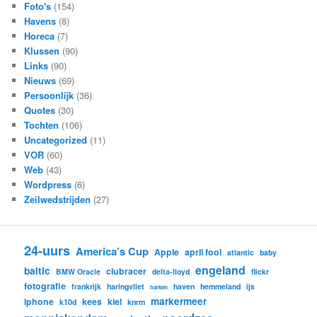
Foto's
(154)
Havens
(8)
Horeca
(7)
Klussen
(90)
Links
(90)
Nieuws
(69)
Persoonlijk
(36)
Quotes
(30)
Tochten
(106)
Uncategorized
(11)
VOR
(60)
Web
(43)
Wordpress
(6)
Zeilwedstrijden
(27)
24-uurs
America’s Cup
Apple
april fool
atlantic
baby
engeland
baltic
clubracer
BMW Oracle
delta-lloyd
flickr
fotografie
frankrijk
haringvliet
haven
hemmeland
ijs
harken
markermeer
iphone
kees
kiel
k10d
knrm