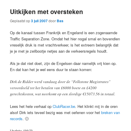
Uitkijken met oversteken
Geplaatst op
3 juli 2007
door
Bas
Op de kanaal tussen Frankrijk en Engeland is een zogenaamde
Traffic Separation Zone. Omdat het hier nogal smal en bovendien
vreselijk druk is met vrachtverkeer, is het extreem belangrijk dat
je je met je zeilbootje netjes aan de verkeersregels houdt.
Als je dat niet doet, zijn de Engelsen daar namelijk vrij kien op.
En dat kan het je wel eens duur te staan komen:
Dirk de Ridder werd vandaag door de “Folkstone Magistrates”
veroordeeld tot het betalen van £6000 boete en £4200
gerechtskosten, wat neerkomt op een slordige €15073.56 in totaal.
Lees het hele verhaal op
ClubRacer.be
. Het klinkt mij in de oren
alsof Dirk iets teveel bezig was met oefenen voor het
breken van
records
. 🙂
Update (23/7)