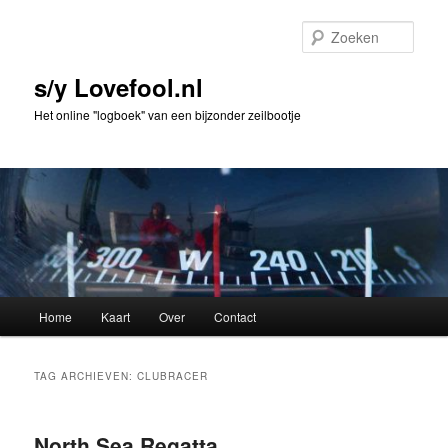
Spring
Spring
naar
naar
Zoek
de
de
primaire
secundaire
s/y Lovefool.nl
inhoud
inhoud
Het online "logboek" van een bijzonder zeilbootje
Hoofdmenu
Home
Kaart
Over
Contact
TAG ARCHIEVEN:
CLUBRACER
North Sea Regatta