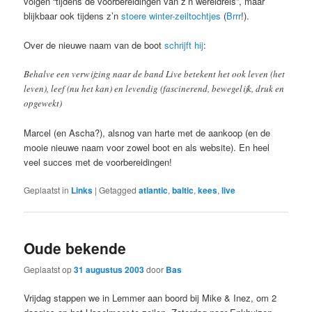
volgen “tijdens de voorbereidingen van z’n wereldreis”, maar
blijkbaar ook tijdens z’n
stoere winter-zeiltochtjes
(
Brrr
!).
Over de nieuwe naam van de boot
schrijft hij
:
Behalve een verwijzing naar de band Live betekent het ook leven (het
leven), leef (nu het kan) en levendig (fascinerend, bewegelijk, druk en
opgewekt)
Marcel (en Ascha?), alsnog van harte met de aankoop (en de
mooie nieuwe naam voor zowel boot en als website). En heel
veel succes met de voorbereidingen!
Geplaatst in
Links
|
Getagged
atlantic
,
baltic
,
kees
,
live
Oude bekende
Geplaatst op
31 augustus 2003
door
Bas
Vrijdag stappen we in Lemmer aan boord bij Mike & Inez, om 2