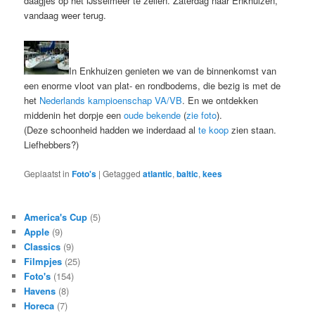
daagjes op het IJsselmeer te zeilen. Zaterdag naar Enkhuizen,
vandaag weer terug.
In Enkhuizen genieten we van de binnenkomst van
een enorme vloot van plat- en rondbodems, die bezig is met de
het
Nederlands kampioenschap VA/VB
. En we ontdekken
middenin het dorpje een
oude bekende
(
zie foto
).
(Deze schoonheid hadden we inderdaad al
te koop
zien staan.
Liefhebbers?)
Geplaatst in
Foto's
|
Getagged
atlantic
,
baltic
,
kees
America's Cup
(5)
Apple
(9)
Classics
(9)
Filmpjes
(25)
Foto's
(154)
Havens
(8)
Horeca
(7)