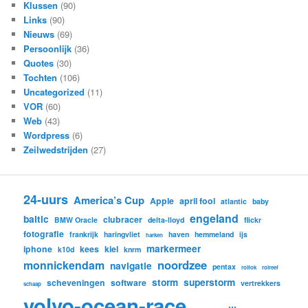
Klussen
(90)
Links
(90)
Nieuws
(69)
Persoonlijk
(36)
Quotes
(30)
Tochten
(106)
Uncategorized
(11)
VOR
(60)
Web
(43)
Wordpress
(6)
Zeilwedstrijden
(27)
24-uurs
America’s Cup
Apple
april fool
atlantic
baby
engeland
baltic
clubracer
BMW Oracle
delta-lloyd
flickr
fotografie
frankrijk
haringvliet
haven
hemmeland
ijs
harken
markermeer
iphone
kees
kiel
k10d
knrm
noordzee
monnickendam
navigatie
pentax
rolfok
rolreef
storm
superstorm
scheveningen
software
vertrekkers
schaap
volvo-ocean-race