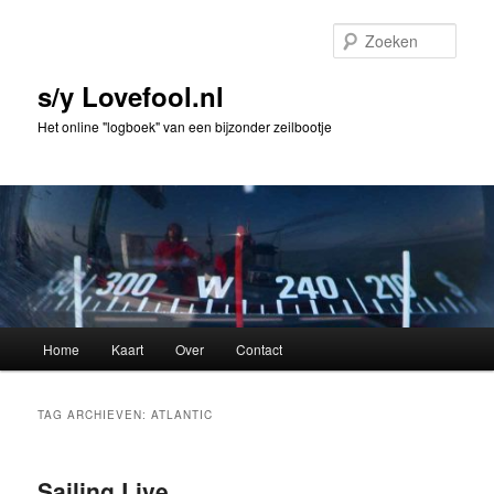
Spring
Spring
naar
naar
Zoek
de
de
primaire
secundaire
s/y Lovefool.nl
inhoud
inhoud
Het online "logboek" van een bijzonder zeilbootje
Hoofdmenu
Home
Kaart
Over
Contact
TAG ARCHIEVEN:
ATLANTIC
Sailing Live