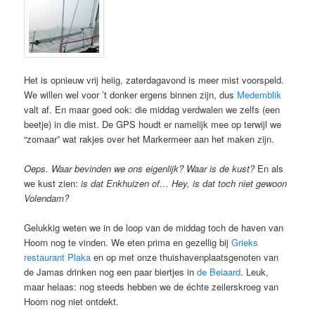
Het is opnieuw vrij heiig, zaterdagavond is meer mist voorspeld.
We willen wel voor ’t donker ergens binnen zijn, dus
Medemblik
valt af. En maar goed ook: die middag verdwalen we zelfs (een
beetje) in die mist. De GPS houdt er namelijk mee op terwijl we
“zomaar” wat rakjes over het Markermeer aan het maken zijn.
Oeps. Waar bevinden we ons eigenlijk? Waar is de kust?
En als
we kust zien:
is dat Enkhuizen of… Hey, is dat toch niet gewoon
Volendam?
Gelukkig weten we in de loop van de middag toch de haven van
Hoorn nog te vinden. We eten prima en gezellig bij
Grieks
restaurant Plaka
en op met onze thuishavenplaatsgenoten van
de Jamas drinken nog een paar biertjes in
de Beiaard
. Leuk,
maar helaas: nog steeds hebben we de échte zeilerskroeg van
Hoorn nog niet ontdekt.