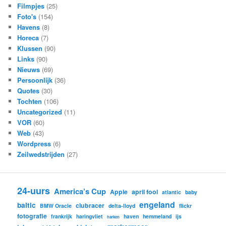
Filmpjes
(25)
Foto's
(154)
Havens
(8)
Horeca
(7)
Klussen
(90)
Links
(90)
Nieuws
(69)
Persoonlijk
(36)
Quotes
(30)
Tochten
(106)
Uncategorized
(11)
VOR
(60)
Web
(43)
Wordpress
(6)
Zeilwedstrijden
(27)
24-uurs
America’s Cup
Apple
april fool
atlantic
baby
engeland
baltic
clubracer
BMW Oracle
delta-lloyd
flickr
fotografie
frankrijk
haringvliet
haven
hemmeland
ijs
harken