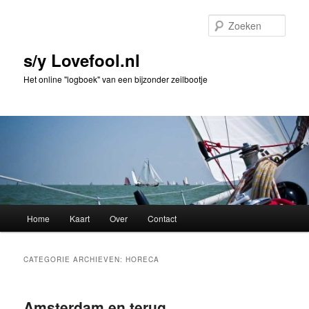
Spring
Spring
naar
naar
Zoek
de
de
primaire
secundaire
s/y Lovefool.nl
inhoud
inhoud
Het online "logboek" van een bijzonder zeilbootje
Hoofdmenu
Home
Kaart
Over
Contact
CATEGORIE ARCHIEVEN:
HORECA
Amsterdam en terug