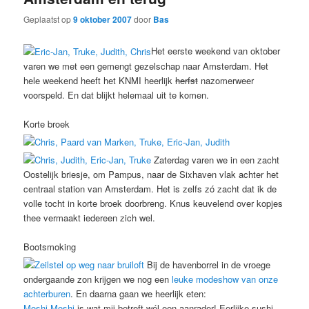
Geplaatst op
9 oktober 2007
door
Bas
Het eerste weekend van oktober
varen we met een gemengt gezelschap naar Amsterdam. Het
hele weekend heeft het KNMI heerlijk
herfst
nazomerweer
voorspeld. En dat blijkt helemaal uit te komen.
Korte broek
Zaterdag varen we in een zacht
Oostelijk briesje, om Pampus, naar de Sixhaven vlak achter het
centraal station van Amsterdam. Het is zelfs zó zacht dat ik de
volle tocht in korte broek doorbreng. Knus keuvelend over kopjes
thee vermaakt iedereen zich wel.
Bootsmoking
Bij de havenborrel in de vroege
ondergaande zon krijgen we nog een
leuke modeshow van onze
achterburen
. En daarna gaan we heerlijk eten:
Moshi Moshi
is wat mij betreft wél een aanrader! Eerlijke sushi