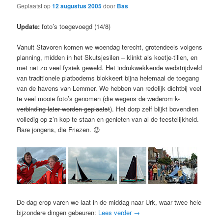
Geplaatst op
12 augustus 2005
door
Bas
Update:
foto’s toegevoegd (14/8)
Vanuit Stavoren komen we woendag terecht, grotendeels volgens
planning, midden in het Skutsjesilen – klinkt als koetje-tillen, en
met net zo veel fysiek geweld. Het indrukwekkende wedstrijdveld
van traditionele platbodems blokkeert bijna helemaal de toegang
van de havens van Lemmer. We hebben van redelijk dichtbij veel
te veel mooie foto’s genomen (
die wegens de wederom k-
verbinding later worden geplaatst
). Het dorp zelf blijkt bovendien
volledig op z’n kop te staan en genieten van al de feestelijkheid.
Rare jongens, die Friezen. 😉
De dag erop varen we laat in de middag naar Urk, waar twee hele
bijzondere dingen gebeuren:
Lees verder
→