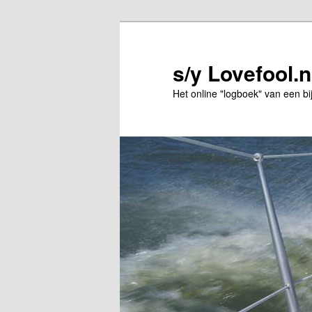
Spring
Spring
naar
naar
de
de
s/y Lovefool.n
primaire
secundaire
Het online "logboek" van een bi
inhoud
inhoud