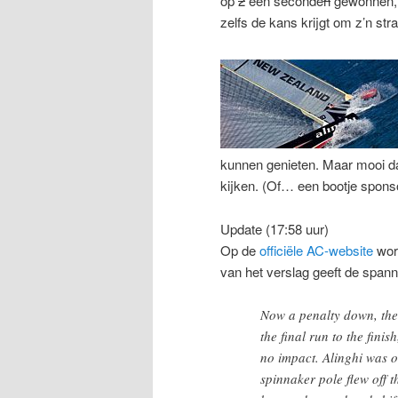
op
2
één seconde
n
gewonnen, n
zelfs de kans krijgt om z’n str
kunnen genieten. Maar mooi da
kijken. (Of… een bootje spon
Update (17:58 uur)
Op de
officiële AC-website
word
van het verslag geeft de span
Now a penalty down, the
the final run to the fini
no impact. Alinghi was o
spinnaker pole flew off t