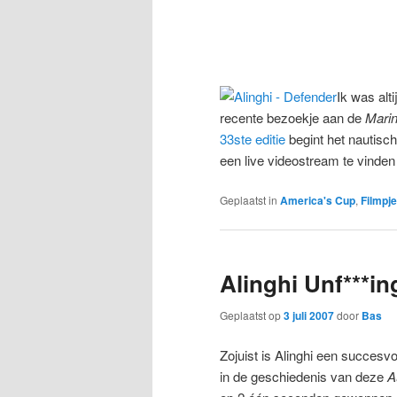
Ik was alti
recente bezoekje aan de
Marin
33ste editie
begint het nautisc
een live videostream te vinden 
Geplaatst in
America's Cup
,
Filmpj
Alinghi Unf***in
Geplaatst op
3 juli 2007
door
Bas
Zojuist is Alinghi een succes
in de geschiedenis van deze
A