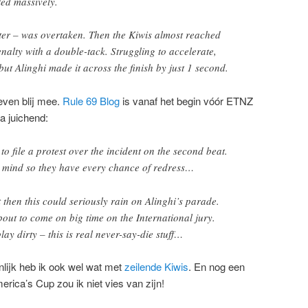
ted massively.
ter – was overtaken. Then the Kiwis almost reached
enalty with a double-tack. Struggling to accelerate,
ut Alinghi made it across the finish by just 1 second.
 even blij mee.
Rule 69 Blog
is vanaf het begin vóór ETNZ
a juichend:
o file a protest over the incident on the second beat.
y mind so they have every chance of redress…
t then this could seriously rain on Alinghi’s parade.
out to come on big time on the International jury.
lay dirty – this is real never-say-die stuff…
lijk heb ik ook wel wat met
zeilende Kiwis
. En nog een
erica’s Cup zou ik niet vies van zijn!