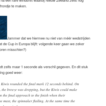
a een rare windshift waarbij Nieuw Zeeland zelfs nog
afrondje te maken.
Jammer dat we hiermee nu niet van méér wedstrijden
t de Cup in Europa blijft: volgende keer gaan we zeker
soren misschien?)
t zelfs maar 1 seconde als verschil gegeven. En dit stuk
ning goed weer:
 Kiwis rounded the final mark 12 seconds behind. On
sh, the breeze was dropping, but the Kiwis could make
n the final approach to the finish when their
he mast, the spinnaker flailing. At the same time the