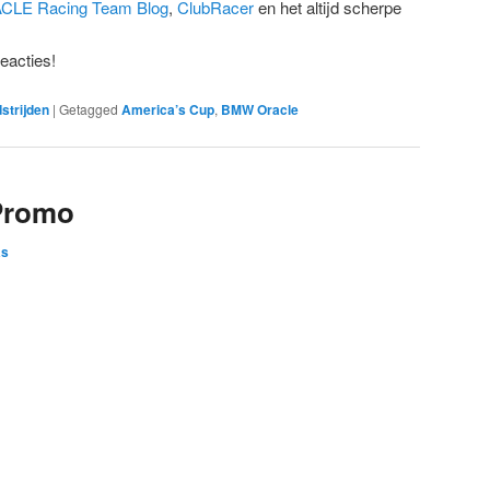
LE Racing Team Blog
,
ClubRacer
en het altijd scherpe
reacties!
strijden
|
Getagged
America’s Cup
,
BMW Oracle
Promo
as