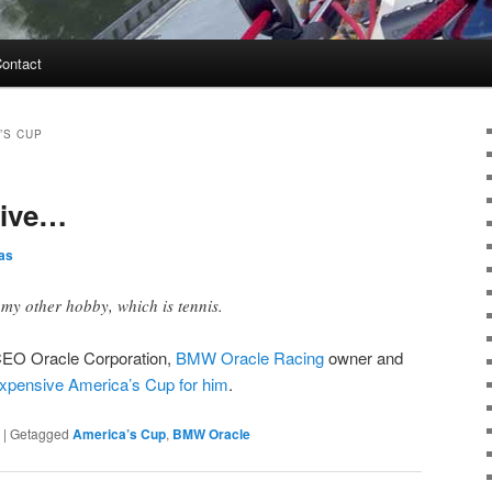
ontact
’S CUP
sive…
as
 my other hobby, which is tennis.
 CEO Oracle Corporation,
BMW Oracle Racing
owner and
n expensive America’s Cup for him
.
|
Getagged
America’s Cup
,
BMW Oracle