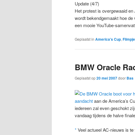
Update (4/7)
Het protest is overgewaaid en A
wordt bekendgemaakt hoe de vo
een mooie YouTube-samenvatti
Geplaatst in
America's Cup
,
Filmpj
BMW Oracle Raci
Geplaatst op
20 mei 2007
door
Bas
aandacht
aan de America’s Cup
iedereen zal even geschokt zijn
vandaag tijdens de halve finale
*
Veel actueel AC-nieuws is te 