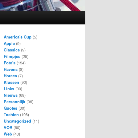
America's Cup
(5)
Apple
(9)
Classics
(9)
Filmpjes
(25)
Foto's
(154)
Havens
(8)
Horeca
(7)
Klussen
(90)
Links
(90)
Nieuws
(69)
Persoonlijk
(36)
Quotes
(30)
Tochten
(106)
Uncategorized
(11)
VOR
(60)
Web
(43)