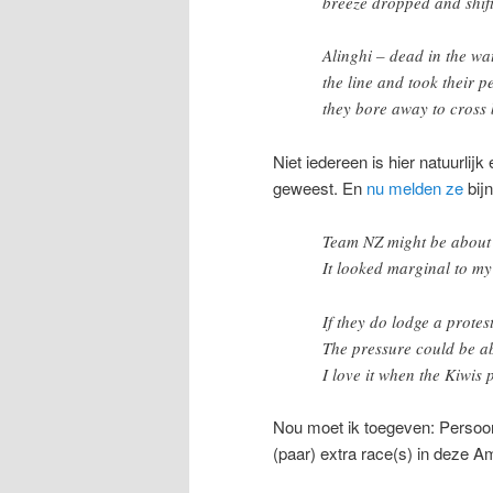
breeze dropped and shif
Alinghi – dead in the wa
the line and took their p
they bore away to cross b
Niet iedereen is hier natuurlijk
geweest. En
nu melden ze
bijn
Team NZ might be about t
It looked marginal to m
If they do lodge a protes
The pressure could be ab
I love it when the Kiwis p
Nou moet ik toegeven: Persoon
(paar) extra race(s) in deze Am