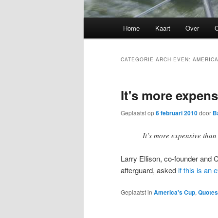
Hoofdmenu
Home
Kaart
Over
C
CATEGORIE ARCHIEVEN:
AMERICA
It's more expen
Geplaatst op
6 februari 2010
door
B
It’s more expensive than
Larry Ellison, co-founder and
afterguard, asked
if this is a
Geplaatst in
America's Cup
,
Quotes