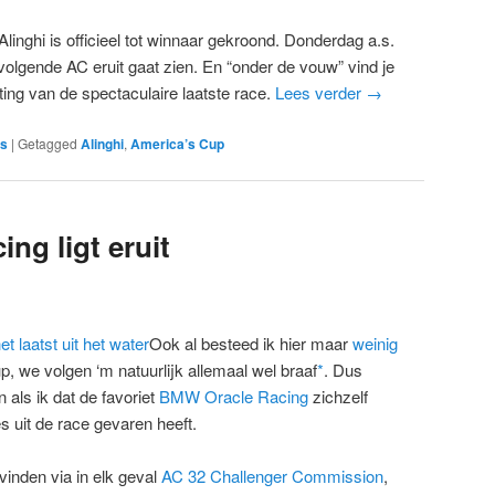
linghi is officieel tot winnaar gekroond. Donderdag a.s.
lgende AC eruit gaat zien. En “onder de vouw” vind je
ng van de spectaculaire laatste race.
Lees verder
→
es
|
Getagged
Alinghi
,
America’s Cup
ng ligt eruit
Ook al besteed ik hier maar
weinig
, we volgen ‘m natuurlijk allemaal wel braaf
*
. Dus
 als ik dat de favoriet
BMW Oracle Racing
zichzelf
s uit de race gevaren heeft.
vinden via in elk geval
AC 32 Challenger Commission
,