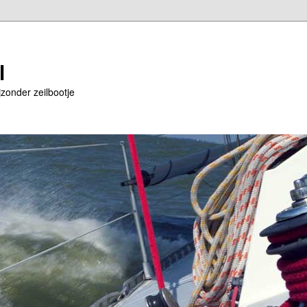
l
jzonder zeilbootje