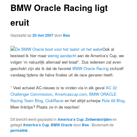
BMW Oracle Racing ligt
eruit
Geplaatst op
20 mei 2007
door
Bas
Ook al
besteed ik hier maar
weinig aandacht
aan de America’s Cup, we
volgen ‘m natuurlijk allemaal wel braaf
*
. Dus iedereen zal even
geschokt zijn als ik dat de favoriet
BMW Oracle Racing
zichzelf
vandaag tijdens de halve finales uit de race gevaren heeft.
*
Veel actueel AC-nieuws is te vinden via in elk geval
AC 32
Challenger Commission
,
Americascup.com
,
BMW ORACLE
Racing Team Blog
,
ClubRacer
en het altijd scherpe
Rule 69 Blog
.
Meer linktips? Plaats ze in de reacties!
Dit bericht werd geplaatst in
America's Cup
,
Zeilwedstrijden
en
getagd
America’s Cup
,
BMW Oracle
door
Bas
. Bookmark de
permalink
.