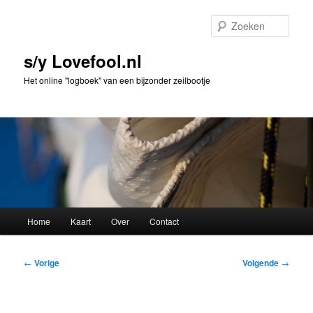
Spring
naar
Zoek
de
primaire
s/y Lovefool.nl
inhoud
Het online "logboek" van een bijzonder zeilbootje
Hoofdmenu
Home
Kaart
Over
Contact
Bericht
←
Vorige
Volgende
→
navigatie