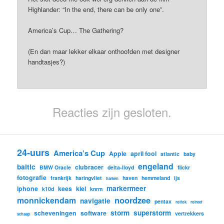
Highlander: “In the end, there can be only one”.
America’s Cup… The Gathering?
(En dan maar lekker elkaar onthoofden met designer
handtasjes?)
Reacties zijn gesloten.
24-uurs
America’s Cup
Apple
april fool
atlantic
baby
engeland
baltic
clubracer
BMW Oracle
delta-lloyd
flickr
fotografie
frankrijk
haringvliet
haven
hemmeland
ijs
harken
markermeer
iphone
kees
kiel
k10d
knrm
noordzee
monnickendam
navigatie
pentax
rolfok
rolreef
storm
superstorm
scheveningen
software
vertrekkers
schaap