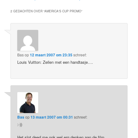
2 GEDACHTEN OVER “
AMERICA'S CUP PROMO
”
Bas
op
12 maart 2007 om 23:35
schreef:
Louis Vuitton: Zeilen met een handtasje….
Bas
op
13 maart 2007 om 00:31
schreef:
:-))
Het slot deed me ook wel erg denken aan de film