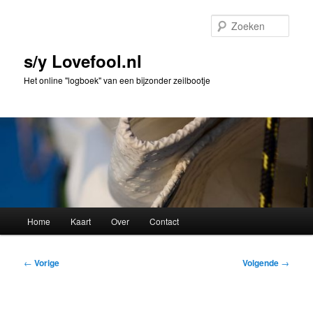
Spring
naar
Zoek
de
primaire
s/y Lovefool.nl
inhoud
Het online "logboek" van een bijzonder zeilbootje
Hoofdmenu
Home
Kaart
Over
Contact
Bericht
←
Vorige
Volgende
→
navigatie