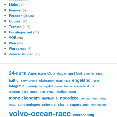
Links
(90)
Nieuws
(69)
Persoonlijk
(36)
Quotes
(30)
Tochten
(106)
Uncategorized
(11)
VOR
(60)
Web
(43)
Wordpress
(6)
Zeilwedstrijden
(27)
24-uurs
America’s Cup
Apple
april fool
atlantic
baby
engeland
baltic
clubracer
BMW Oracle
delta-lloyd
flickr
fotografie
frankrijk
haringvliet
haven
hemmeland
ijs
harken
markermeer
iphone
kees
kiel
k10d
knrm
noordzee
monnickendam
navigatie
pentax
rolfok
rolreef
storm
superstorm
scheveningen
software
vertrekkers
schaap
volvo-ocean-race
voorspelling