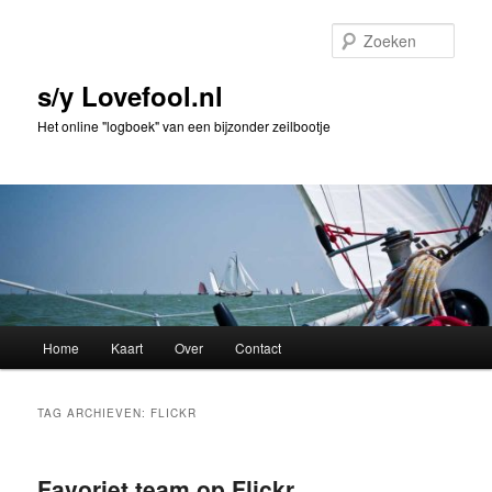
Spring
Spring
naar
naar
Zoek
de
de
primaire
secundaire
s/y Lovefool.nl
inhoud
inhoud
Het online "logboek" van een bijzonder zeilbootje
Hoofdmenu
Home
Kaart
Over
Contact
TAG ARCHIEVEN:
FLICKR
Favoriet team op Flickr