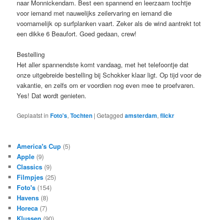
naar Monnickendam. Best een spannend en leerzaam tochtje
voor iemand met nauwelijks zeilervaring en iemand die
voornamelijk op surfplanken vaart. Zeker als de wind aantrekt tot
een dikke 6 Beaufort. Goed gedaan, crew!
Bestelling
Het aller spannendste komt vandaag, met het telefoontje dat
onze uitgebreide bestelling bij Schokker klaar ligt. Op tijd voor de
vakantie, en zelfs om er voordien nog even mee te proefvaren.
Yes! Dat wordt genieten.
Geplaatst in
Foto's
,
Tochten
|
Getagged
amsterdam
,
flickr
America's Cup
(5)
Apple
(9)
Classics
(9)
Filmpjes
(25)
Foto's
(154)
Havens
(8)
Horeca
(7)
Klussen
(90)