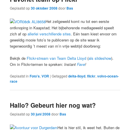
Geplaatst op
30 oktober 2008
door
Bas
Het zeilgeweld komt nu tot een eerste
ontknoping in Kaapstad; Het bijbehorende mediageweld speelt
zich af op
allerlei
verschillende
sites
. Eén team kiest ervoor om
geweldig mooie foto’s te publiceren op de site waar ik
tegenwoordig ’t meest van m’n vrije webtijd doorbreng:
Bekijk de
Flickr-stream van Team Delta Lloyd
(
als slideshow
).
Om in Flickr-termen te spreken:
Instant
Fave
!
Geplaatst in
Foto's
,
VOR
|
Getagged
delta-lloyd
,
flickr
,
volvo-ocean-
race
Hallo? Gebeurt hier nog wat?
Geplaatst op
30 juni 2008
door
Bas
Het is hier stil, ik weet het. Buiten de