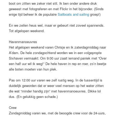
boot om zitten we zeker niet stil. Ik ben onder andere druk
geweest met fotograferen en met Flickr in het bijzonder. (Sinds
enige tijd beheer ik de populaire
Sailboats and sailing
groep!)
En we zeilen heus wel, maar er gebeurt niet zoveel spannends.
Tot afgelopen weekend.
Havenmanoeuvres
Het afgelopen weekend varen Chrisje en ik zaterdagmiddag naar
A’dam. De hele zondagochtend worden we in een volgepropte
Sixhaven vermaakt: Om 9:00 uur zaait iemand paniek met “Over
een half uur wil ik weg!” De hele haven in rep en roer, zo’n beetje
alle boten moeten van hun plek.
Pas om 12:00 uur varen we zelf rustig weg. In de tussentijd is
duidelijk geworden dat er weer veel mensen op het water zitten
die wat “minder handig zijn” met havenmanoeuvres. Dikke lol
dus. (En gelukkig geen schade.)
Crew
Zondagmiddag varen we, met de beoogde crew voor de 24-uurs,