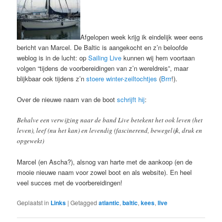
Afgelopen week krijg ik eindelijk weer eens
bericht van Marcel. De Baltic is aangekocht en z’n beloofde
weblog is in de lucht: op
Sailing Live
kunnen wij hem voortaan
volgen “tijdens de voorbereidingen van z’n wereldreis”, maar
blijkbaar ook tijdens z’n
stoere winter-zeiltochtjes
(
Brrr
!).
Over de nieuwe naam van de boot
schrijft hij
:
Behalve een verwijzing naar de band Live betekent het ook leven (het
leven), leef (nu het kan) en levendig (fascinerend, bewegelijk, druk en
opgewekt)
Marcel (en Ascha?), alsnog van harte met de aankoop (en de
mooie nieuwe naam voor zowel boot en als website). En heel
veel succes met de voorbereidingen!
Geplaatst in
Links
|
Getagged
atlantic
,
baltic
,
kees
,
live