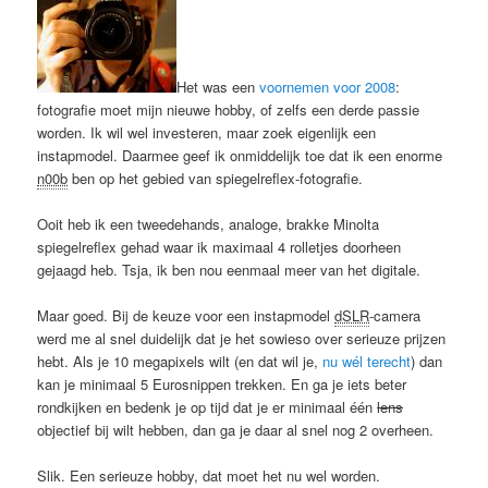
Het was een
voornemen voor 2008
:
fotografie moet mijn nieuwe hobby, of zelfs een derde passie
worden. Ik wil wel investeren, maar zoek eigenlijk een
instapmodel. Daarmee geef ik onmiddelijk toe dat ik een enorme
n00b
ben op het gebied van spiegelreflex-fotografie.
Ooit heb ik een tweedehands, analoge, brakke Minolta
spiegelreflex gehad waar ik maximaal 4 rolletjes doorheen
gejaagd heb. Tsja, ik ben nou eenmaal meer van het digitale.
Maar goed. Bij de keuze voor een instapmodel
dSLR
-camera
werd me al snel duidelijk dat je het sowieso over serieuze prijzen
hebt. Als je 10 megapixels wilt (en dat wil je,
nu wél terecht
) dan
kan je minimaal 5 Eurosnippen trekken. En ga je iets beter
rondkijken en bedenk je op tijd dat je er minimaal één
lens
objectief bij wilt hebben, dan ga je daar al snel nog 2 overheen.
Slik. Een serieuze hobby, dat moet het nu wel worden.