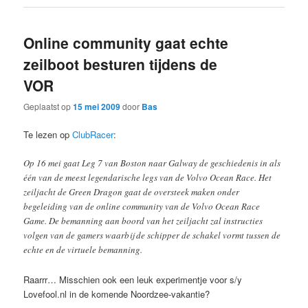
Online community gaat echte
zeilboot besturen tijdens de
VOR
Geplaatst op
15 mei 2009
door
Bas
Te lezen op
ClubRacer
:
Op 16 mei gaat Leg 7 van Boston naar Galway de geschiedenis in als
één van de meest legendarische legs van de Volvo Ocean Race. Het
zeiljacht de Green Dragon gaat de oversteek maken onder
begeleiding van de online community van de Volvo Ocean Race
Game. De bemanning aan boord van het zeiljacht zal instructies
volgen van de gamers waarbij de schipper de schakel vormt tussen de
echte en de virtuele bemanning.
Raarrr… Misschien ook een leuk experimentje voor s/y
Lovefool.nl in de komende Noordzee-vakantie?