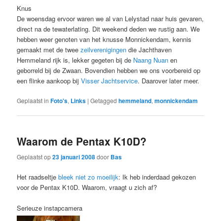
Knus
De woensdag ervoor waren we al van Lelystad naar huis gevaren,
direct na de tewaterlating. Dit weekend deden we rustig aan. We
hebben weer genoten van het knusse Monnickendam, kennis
gemaakt met de twee
zeilverenigingen
die Jachthaven
Hemmeland rijk is, lekker gegeten bij de
Naang Nuan
en
geborreld bij de Zwaan. Bovendien hebben we ons voorbereid op
een flinke aankoop bij
Visser Jachtservice
. Daarover later meer.
Geplaatst in
Foto's
,
Links
|
Getagged
hemmeland
,
monnickendam
Waarom de Pentax K10D?
Geplaatst op
23 januari 2008
door
Bas
Het raadseltje
bleek niet zo moeilijk
: Ik heb inderdaad gekozen
voor de Pentax K10D. Waarom, vraagt u zich af?
Serieuze instapcamera