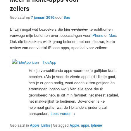
zeilers
Geplaatst op
7 januari 2010
door
Bas
Er zijn nogal wat bezoekers die hier
verdwalen
terechtkomen
vanwege mijn berichten over toepassingen voor
iPhone
of
Mac
.
Ook die bezoekers wil ik graag belonen met een nieuwe, korte
review van een viertal iPhone-apps, speciaal voor zeilers:
TideApp
Er zijn verschillende apps waarmee je getijden kunt
bepalen. (Als je voor de vierde app in dit lijstje gaat,
heb je er geen nodig, want daarin zitten getijden én
stromingen ingebouwd.) Van alle apps die ik
geprobeerd heb, is dit m’n favoriet: het meest stabiel,
het makkelijkst te bedienen. Bovendien is -ie
helemaal gratis, wat de Hollanders onder u zal
aanspreken.
Lees verder
→
Geplaatst in
Apple
,
Links
|
Getagged
Apple
,
apps
,
iphone