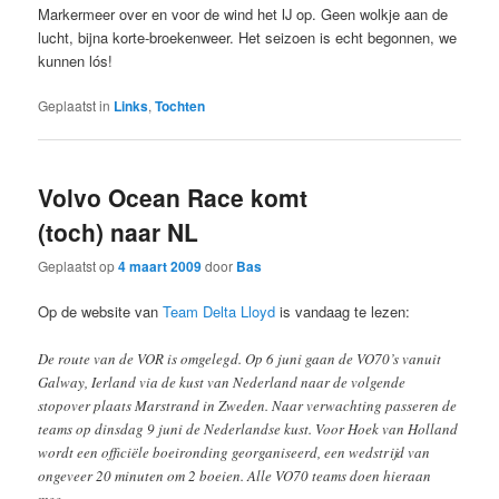
Markermeer over en voor de wind het IJ op. Geen wolkje aan de
lucht, bijna korte-broekenweer. Het seizoen is echt begonnen, we
kunnen lós!
Geplaatst in
Links
,
Tochten
Volvo Ocean Race komt
(toch) naar NL
Geplaatst op
4 maart 2009
door
Bas
Op de website van
Team Delta Lloyd
is vandaag te lezen:
De route van de VOR is omgelegd. Op 6 juni gaan de VO70’s vanuit
Galway, Ierland via de kust van Nederland naar de volgende
stopover plaats Marstrand in Zweden. Naar verwachting passeren de
teams op dinsdag 9 juni de Nederlandse kust. Voor Hoek van Holland
wordt een officiële boeironding georganiseerd, een wedstrijd van
ongeveer 20 minuten om 2 boeien. Alle VO70 teams doen hieraan
mee.