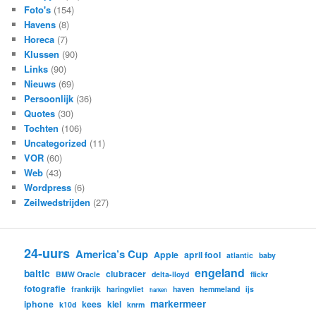
Foto's
(154)
Havens
(8)
Horeca
(7)
Klussen
(90)
Links
(90)
Nieuws
(69)
Persoonlijk
(36)
Quotes
(30)
Tochten
(106)
Uncategorized
(11)
VOR
(60)
Web
(43)
Wordpress
(6)
Zeilwedstrijden
(27)
24-uurs
America’s Cup
Apple
april fool
atlantic
baby
engeland
baltic
clubracer
BMW Oracle
delta-lloyd
flickr
fotografie
frankrijk
haringvliet
haven
hemmeland
ijs
harken
markermeer
iphone
kees
kiel
k10d
knrm