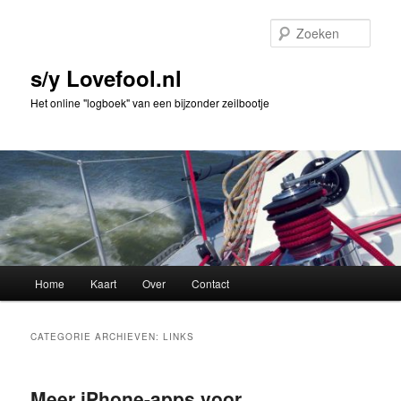
Spring
Spring
naar
naar
Zoek
de
de
primaire
secundaire
s/y Lovefool.nl
inhoud
inhoud
Het online "logboek" van een bijzonder zeilbootje
Hoofdmenu
Home
Kaart
Over
Contact
CATEGORIE ARCHIEVEN:
LINKS
Meer iPhone-apps voor