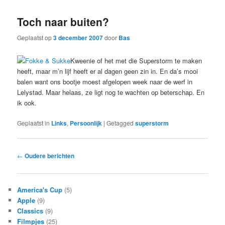
Toch naar buiten?
Geplaatst op
3 december 2007
door
Bas
Kweenie of het met die Superstorm te maken
heeft, maar m’n lijf heeft er al dagen geen zin in. En da’s mooi
balen want ons bootje moest afgelopen week naar de werf in
Lelystad. Maar helaas, ze ligt nog te wachten op beterschap. En
ik ook.
Geplaatst in
Links
,
Persoonlijk
|
Getagged
superstorm
Bericht
←
Oudere berichten
navigatie
America's Cup
(5)
Apple
(9)
Classics
(9)
Filmpjes
(25)