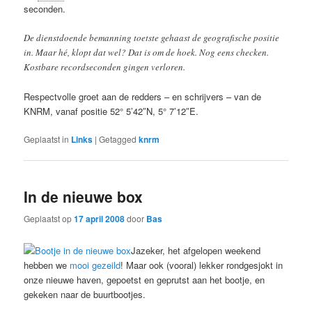
seconden.
De dienstdoende bemanning toetste gehaast de geografische positie
in. Maar hé, klopt dat wel? Dat is om de hoek. Nog eens checken.
Kostbare recordseconden gingen verloren.
Respectvolle groet aan de redders – en schrijvers – van de
KNRM, vanaf positie 52° 5’42″N, 5° 7’12″E.
Geplaatst in
Links
|
Getagged
knrm
In de nieuwe box
Geplaatst op
17 april 2008
door
Bas
Jazeker, het afgelopen weekend
hebben we
mooi gezeild
! Maar ook (vooral) lekker rondgesjokt in
onze nieuwe haven, gepoetst en geprutst aan het bootje, en
gekeken naar de buurtbootjes.