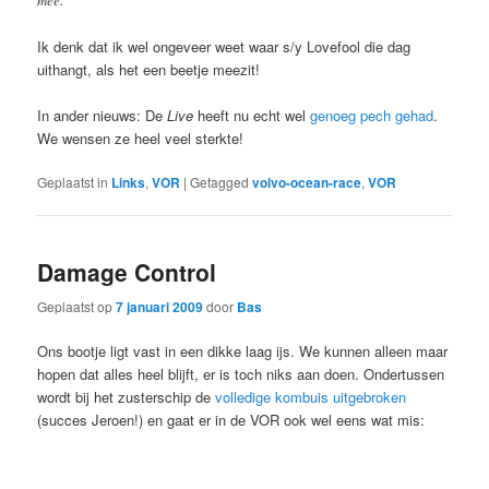
Ik denk dat ik wel ongeveer weet waar s/y Lovefool die dag
uithangt, als het een beetje meezit!
In ander nieuws: De
Live
heeft nu echt wel
genoeg pech gehad
.
We wensen ze heel veel sterkte!
Geplaatst in
Links
,
VOR
|
Getagged
volvo-ocean-race
,
VOR
Damage Control
Geplaatst op
7 januari 2009
door
Bas
Ons bootje ligt vast in een dikke laag ijs. We kunnen alleen maar
hopen dat alles heel blijft, er is toch niks aan doen. Ondertussen
wordt bij het zusterschip de
volledige kombuis uitgebroken
(succes Jeroen!) en gaat er in de VOR ook wel eens wat mis: