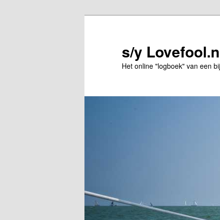
Spring
naar
de
s/y Lovefool.n
primaire
Het online "logboek" van een bi
inhoud