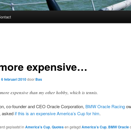
ontact
s more expensive…
p
6 februari 2010
door
Bas
s more expensive than my other hobby, which is tennis.
son, co-founder and CEO Oracle Corporation,
BMW Oracle Racing
ow
d, asked
if this is an expensive America’s Cup for him
.
werd geplaatst in
America's Cup
,
Quotes
en getagd
America’s Cup
,
BMW Oracle