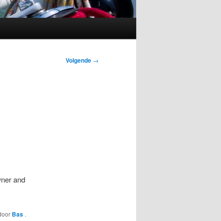
Volgende
→
ner and
door
Bas
.