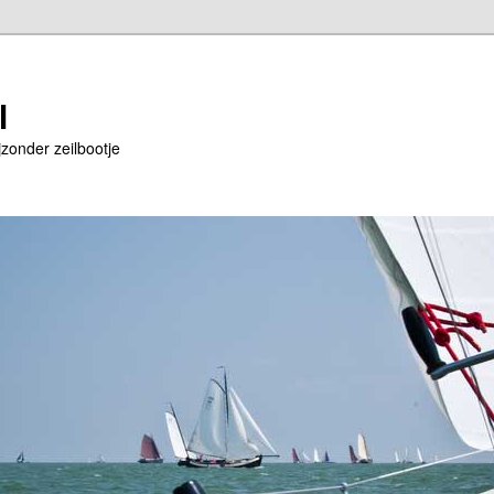
l
jzonder zeilbootje