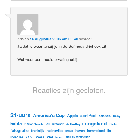
Aris
op
16 augustus 2006 om 09:40
schreef:
Ja dat is waar tenzij je in de Bermuda driehoek zit.
Wel weer een mooie ervaring erbij,
Reacties zijn gesloten.
24-uurs
America’s Cup
Apple
april fool
atlantic
baby
engeland
baltic
clubracer
BMW Oracle
delta-lloyd
flickr
fotografie
frankrijk
haringvliet
haven
hemmeland
ijs
harken
markermeer
iphone
kees
kiel
k10d
knrm