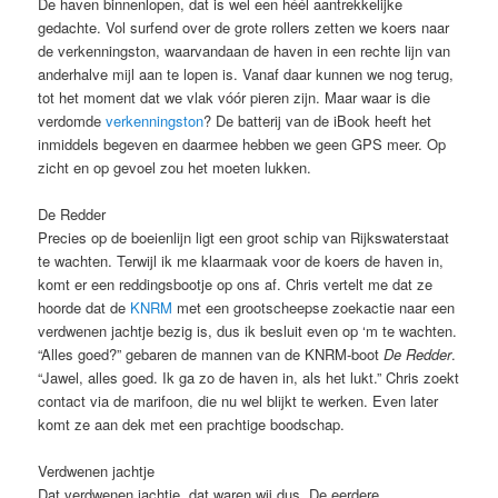
De haven binnenlopen, dat is wel een héél aantrekkelijke
gedachte. Vol surfend over de grote rollers zetten we koers naar
de verkenningston, waarvandaan de haven in een rechte lijn van
anderhalve mijl aan te lopen is. Vanaf daar kunnen we nog terug,
tot het moment dat we vlak vóór pieren zijn. Maar waar is die
verdomde
verkenningston
? De batterij van de iBook heeft het
inmiddels begeven en daarmee hebben we geen GPS meer. Op
zicht en op gevoel zou het moeten lukken.
De Redder
Precies op de boeienlijn ligt een groot schip van Rijkswaterstaat
te wachten. Terwijl ik me klaarmaak voor de koers de haven in,
komt er een reddingsbootje op ons af. Chris vertelt me dat ze
hoorde dat de
KNRM
met een grootscheepse zoekactie naar een
verdwenen jachtje bezig is, dus ik besluit even op ‘m te wachten.
“Alles goed?” gebaren de mannen van de KNRM-boot
De Redder
.
“Jawel, alles goed. Ik ga zo de haven in, als het lukt.” Chris zoekt
contact via de marifoon, die nu wel blijkt te werken. Even later
komt ze aan dek met een prachtige boodschap.
Verdwenen jachtje
Dat verdwenen jachtje, dat waren wij dus. De eerdere