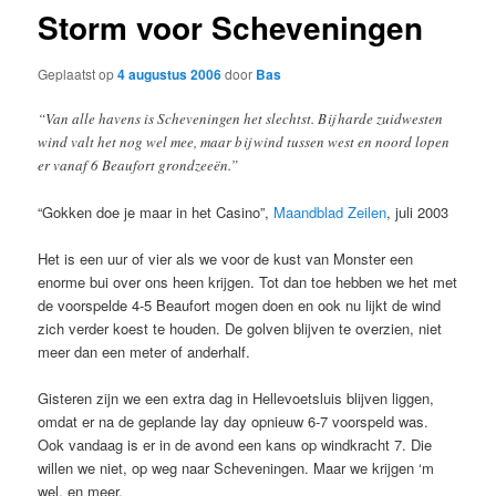
Storm voor Scheveningen
Geplaatst op
4 augustus 2006
door
Bas
“Van alle havens is Scheveningen het slechtst. Bij harde zuidwesten
wind valt het nog wel mee, maar bij wind tussen west en noord lopen
er vanaf 6 Beaufort grondzeeën.”
“Gokken doe je maar in het Casino”,
Maandblad Zeilen
, juli 2003
Het is een uur of vier als we voor de kust van Monster een
enorme bui over ons heen krijgen. Tot dan toe hebben we het met
de voorspelde 4-5 Beaufort mogen doen en ook nu lijkt de wind
zich verder koest te houden. De golven blijven te overzien, niet
meer dan een meter of anderhalf.
Gisteren zijn we een extra dag in Hellevoetsluis blijven liggen,
omdat er na de geplande lay day opnieuw 6-7 voorspeld was.
Ook vandaag is er in de avond een kans op windkracht 7. Die
willen we niet, op weg naar Scheveningen. Maar we krijgen ‘m
wel, en meer.