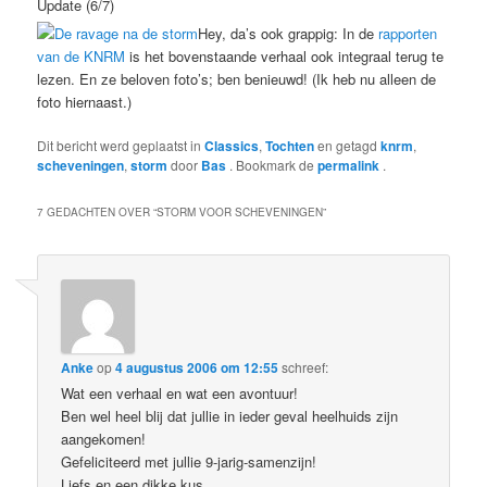
Update (6/7)
Hey, da’s ook grappig: In de
rapporten
van de KNRM
is het bovenstaande verhaal ook integraal terug te
lezen. En ze beloven foto’s; ben benieuwd! (Ik heb nu alleen de
foto hiernaast.)
Dit bericht werd geplaatst in
Classics
,
Tochten
en getagd
knrm
,
scheveningen
,
storm
door
Bas
. Bookmark de
permalink
.
7 GEDACHTEN OVER “
STORM VOOR SCHEVENINGEN
”
Anke
op
4 augustus 2006 om 12:55
schreef:
Wat een verhaal en wat een avontuur!
Ben wel heel blij dat jullie in ieder geval heelhuids zijn
aangekomen!
Gefeliciteerd met jullie 9-jarig-samenzijn!
Liefs en een dikke kus