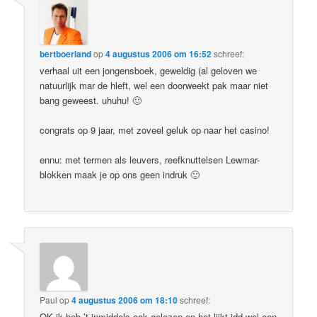
bertboerland
op
4 augustus 2006 om 16:52
schreef:
verhaal uit een jongensboek, geweldig (al geloven we
natuurlijk mar de hleft, wel een doorweekt pak maar niet
bang geweest. uhuhu! 🙂
congrats op 9 jaar, met zoveel geluk op naar het casino!
ennu: met termen als leuvers, reefknuttelsen Lewmar-
blokken maak je op ons geen indruk 🙂
Paul
op
4 augustus 2006 om 18:10
schreef:
OK ik heb ’t inmiddels ook gelezen en het lijkt idd wel een