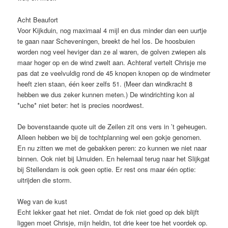
Acht Beaufort
Voor Kijkduin, nog maximaal 4 mijl en dus minder dan een uurtje
te gaan naar Scheveningen, breekt de hel los. De hoosbuien
worden nog veel heviger dan ze al waren, de golven zwiepen als
maar hoger op en de wind zwelt aan. Achteraf vertelt Chrisje me
pas dat ze veelvuldig rond de 45 knopen knopen op de windmeter
heeft zien staan, één keer zelfs 51. (Meer dan windkracht 8
hebben we dus zeker kunnen meten.) De windrichting kon al
*uche* niet beter: het is precies noordwest.
De bovenstaande quote uit de Zeilen zit ons vers in ’t geheugen.
Alleen hebben we bij de tochtplanning wel een gokje genomen.
En nu zitten we met de gebakken peren: zo kunnen we niet naar
binnen. Ook niet bij IJmuiden. En helemaal terug naar het Slijkgat
bij Stellendam is ook geen optie. Er rest ons maar één optie:
uitrijden die storm.
Weg van de kust
Echt lekker gaat het niet. Omdat de fok niet goed op dek blijft
liggen moet Chrisje, mijn heldin, tot drie keer toe het voordek op.