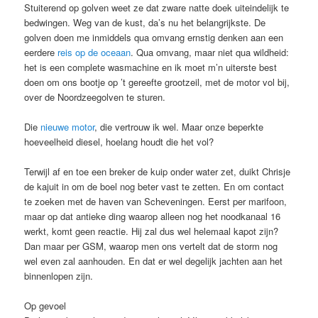
Stuiterend op golven weet ze dat zware natte doek uiteindelijk te
bedwingen. Weg van de kust, da’s nu het belangrijkste. De
golven doen me inmiddels qua omvang ernstig denken aan een
eerdere
reis op de oceaan
. Qua omvang, maar niet qua wildheid:
het is een complete wasmachine en ik moet m’n uiterste best
doen om ons bootje op ’t gereefte grootzeil, met de motor vol bij,
over de Noordzeegolven te sturen.
Die
nieuwe motor
, die vertrouw ik wel. Maar onze beperkte
hoeveelheid diesel, hoelang houdt die het vol?
Terwijl af en toe een breker de kuip onder water zet, duikt Chrisje
de kajuit in om de boel nog beter vast te zetten. En om contact
te zoeken met de haven van Scheveningen. Eerst per marifoon,
maar op dat antieke ding waarop alleen nog het noodkanaal 16
werkt, komt geen reactie. Hij zal dus wel helemaal kapot zijn?
Dan maar per GSM, waarop men ons vertelt dat de storm nog
wel even zal aanhouden. En dat er wel degelijk jachten aan het
binnenlopen zijn.
Op gevoel