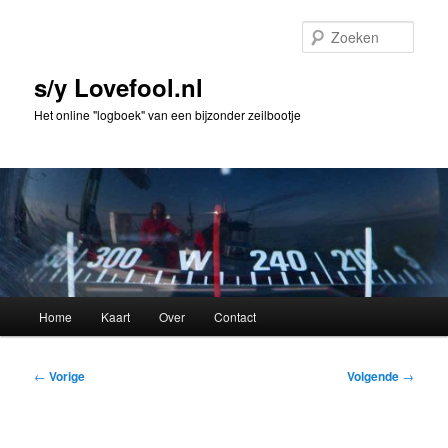
Spring
naar
Zoek
de
primaire
s/y Lovefool.nl
inhoud
Het online "logboek" van een bijzonder zeilbootje
Hoofdmenu
Home
Kaart
Over
Contact
Bericht
←
Vorige
Volgende
→
navigatie