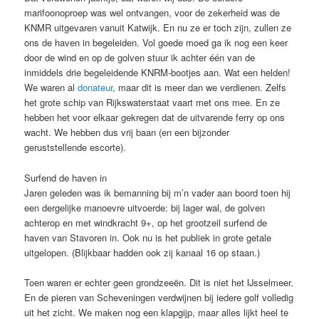
marifoonoproep was wel ontvangen, voor de zekerheid was de
KNMR uitgevaren vanuit Katwijk. En nu ze er toch zijn, zullen ze
ons de haven in begeleiden. Vol goede moed ga ik nog een keer
door de wind en op de golven stuur ik achter één van de
inmiddels drie begeleidende KNRM-bootjes aan. Wat een helden!
We waren al
donateur
, maar dit is meer dan we verdienen. Zelfs
het grote schip van Rijkswaterstaat vaart met ons mee. En ze
hebben het voor elkaar gekregen dat de uitvarende ferry op ons
wacht. We hebben dus vrij baan (en een bijzonder
geruststellende escorte).
Surfend de haven in
Jaren geleden was ik bemanning bij m’n vader aan boord toen hij
een dergelijke manoevre uitvoerde: bij lager wal, de golven
achterop en met windkracht 9+, op het grootzeil surfend de
haven van Stavoren in. Ook nu is het publiek in grote getale
uitgelopen. (Blijkbaar hadden ook zij kanaal 16 op staan.)
Toen waren er echter geen grondzeeën. Dit is niet het IJsselmeer.
En de pieren van Scheveningen verdwijnen bij iedere golf volledig
uit het zicht. We maken nog een klapgijp, maar alles lijkt heel te