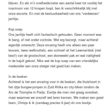
blijven. En als m’n snelheidsmeter een aantal keer tot voorbij het
maximum van 12 knopen loopt, ben ik verschrikkelijk blij met
onze escorte. En met de bestuurbaarheid van ons “verdwenen”
jachtje.
Kop soep
Ons jachtje heeft zich fantastisch gehouden. Geen moment was
ik bang, of niet onder controle. Wel erg bezorgt, maar achteraf
eigenlijk onterecht: Deze ervaring heeft ons alleen een paar
leuvers, twee reefknuttels, een schroef uit het Lewmar-blok (niet
best!) van de grootschoot, een doorweekt pak en wat nattigheid
in de kajuit gekost. Niks wat de kop soep van een vriendelijke
medezeiler aan onze steiger niet goed kan maken.
In de boeken
Achteraf is het een ervaring voor in de boeken, die thuishoort in
het rijtje bungee-jumpen in Zuid Afrika en city-biken rondom de
Arc de Triomphe in Parijs. Eentje die men niet graag overdoet,
maar waarmee we onszelf wel leren kennen. We maken een goed
team, Chrisje & ik (vandaag precies 9 jaar) én ons bootje.