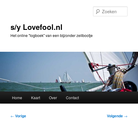
Spring
naar
Zoek
de
primaire
s/y Lovefool.nl
inhoud
Het online "logboek" van een bijzonder zeilbootje
Hoofdmenu
Home
Kaart
Over
Contact
Bericht
←
Vorige
Volgende
→
navigatie