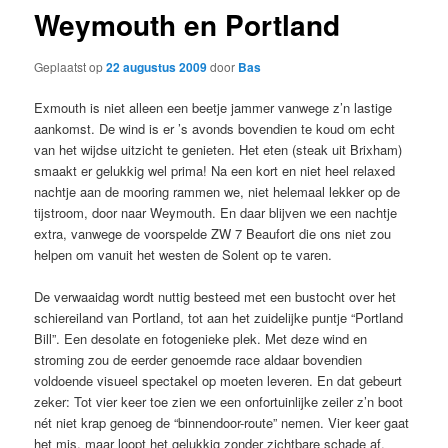
Weymouth en Portland
Geplaatst op
22 augustus 2009
door
Bas
Exmouth is niet alleen een beetje jammer vanwege z’n lastige
aankomst. De wind is er ’s avonds bovendien te koud om echt
van het wijdse uitzicht te genieten. Het eten (steak uit Brixham)
smaakt er gelukkig wel prima! Na een kort en niet heel relaxed
nachtje aan de mooring rammen we, niet helemaal lekker op de
tijstroom, door naar Weymouth. En daar blijven we een nachtje
extra, vanwege de voorspelde ZW 7 Beaufort die ons niet zou
helpen om vanuit het westen de Solent op te varen.
De verwaaidag wordt nuttig besteed met een bustocht over het
schiereiland van Portland, tot aan het zuidelijke puntje “Portland
Bill”. Een desolate en fotogenieke plek. Met deze wind en
stroming zou de eerder genoemde race aldaar bovendien
voldoende visueel spectakel op moeten leveren. En dat gebeurt
zeker: Tot vier keer toe zien we een onfortuinlijke zeiler z’n boot
nét niet krap genoeg de “binnendoor-route” nemen. Vier keer gaat
het mis, maar loopt het gelukkig zonder zichtbare schade af.