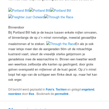
Binnendoor
Bij Portland Bill heb je de keuze tussen enkele mijlen omvaren,
of binnenlangs de op z’n minst rommelige, meestal gevaarlijke
maalstromen af te steken.
En als je ook
maar ietsje meer dan de aangeraden 50m uit de rotsachtige
kustrand vaart, sleurt de vreselijk sterke getijstroom je
genadeloos mee de wasmachine in. Binnen een kwartier wordt
een weerloos zeilbootje alle kanten op geslingerd, door grote
golven overspoeld en mijlenver uit de kust gezet. Op z’n minst
loopt het ego van de schipper een flinke deuk op, maar het kan
ook erger.
Dit bericht werd geplaatst in
Foto's
,
Tochten
en getagd
engeland
,
noordzee
door
Bas
. Bookmark de
permalink
.