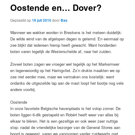
Oostende en… Dover?
Geplaatst op
19 juli 2010
door
Bas
Wanneer we wakker worden in Breskens is het meteen duidelijk:
De wilde wind van de afgelopen dagen is getemd. En eenmaal op
zee blijkt dat iedereen hierop heeft gewacht. Want honderden
boten varen tegelijk de Westerschelde af, naar het zuiden.
Zoveel boten zagen we vroeger wel tegelijk op het Markermeer
en tegenwoordig op het Haringvliet. Zo’n drukte maakten we op
zee niet eerder mee, maar we vermaken ons kostelijk: want
ondanks de uitgezeilde lap aan de mast loopt het bootje nog vele
andere voorbij.
Oostende
In onze favoriete Belgische havenplaats is het volop zomer. De
boten liggen 6-dik gestapeld en Robèrt heeft weer van alles bij
elkaar te blèren. Het is een gezellige en ook weer zeer nuttige
stop: nadat de vriendelijke bezorger van de General Stores aan
boord is geweest, varen we vanmorgen verder zuidwaarts met