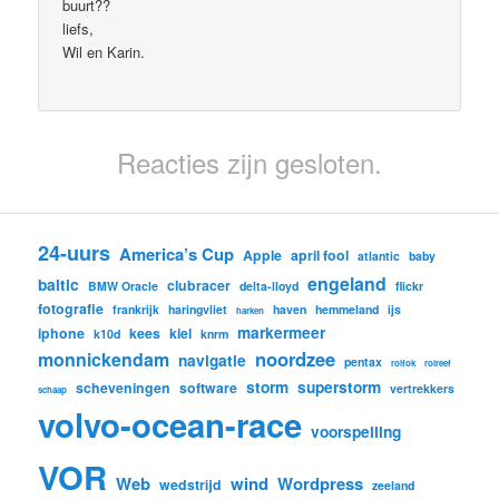
buurt??
liefs,
Wil en Karin.
Reacties zijn gesloten.
24-uurs
America’s Cup
Apple
april fool
atlantic
baby
engeland
baltic
clubracer
BMW Oracle
delta-lloyd
flickr
fotografie
frankrijk
haringvliet
haven
hemmeland
ijs
harken
markermeer
iphone
kees
kiel
k10d
knrm
noordzee
monnickendam
navigatie
pentax
rolfok
rolreef
storm
superstorm
scheveningen
software
vertrekkers
schaap
volvo-ocean-race
voorspelling
VOR
Web
wind
Wordpress
wedstrijd
zeeland