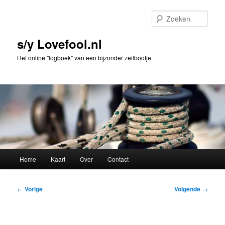
Spring
naar
Zoek
de
primaire
s/y Lovefool.nl
inhoud
Het online "logboek" van een bijzonder zeilbootje
Hoofdmenu
Home
Kaart
Over
Contact
Bericht
←
Vorige
Volgende
→
navigatie