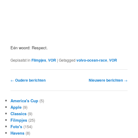
Eén woord: Respect.
Geplaatst in
Filmpjes
,
VOR
|
Getagged
volvo-ocean-race
,
VOR
Bericht
←
Oudere berichten
Nieuwere berichten
→
navigatie
America's Cup
(5)
Apple
(9)
Classics
(9)
Filmpjes
(25)
Foto's
(154)
Havens
(8)