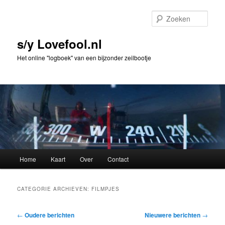
Spring
Spring
naar
naar
Zoek
de
de
primaire
secundaire
s/y Lovefool.nl
inhoud
inhoud
Het online "logboek" van een bijzonder zeilbootje
Hoofdmenu
Home
Kaart
Over
Contact
CATEGORIE ARCHIEVEN:
FILMPJES
Bericht
←
Oudere berichten
Nieuwere berichten
→
navigatie