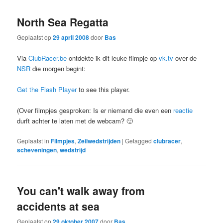
North Sea Regatta
Geplaatst op
29 april 2008
door
Bas
Via
ClubRacer.be
ontdekte ik dit leuke filmpje op
vk.tv
over de
NSR
die morgen begint:
Get the Flash Player
to see this player.
(Over filmpjes gesproken: Is er niemand die even een
reactie
durft achter te laten met de webcam? 🙂
Geplaatst in
Filmpjes
,
Zeilwedstrijden
|
Getagged
clubracer
,
scheveningen
,
wedstrijd
You can't walk away from
accidents at sea
Geplaatst op
29 oktober 2007
door
Bas