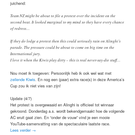
juichend:
Team NZ might be about to file a protest over the incident on the
second beat. It looked marginal to my mind so they have every chance
of redress…
If they do lodge a protest then this could seriously rain on Alinghi’s
parade. The pressure could be about to come on big time on the
International jury.
I love it when the Kiwis play dirty – this is real never-say-die stuff…
Nou moet ik toegeven: Persoonlijk heb ik ook wel wat met
zeilende Kiwis
. En nog een (paar) extra race(s) in deze America’s
Cup zou ik niet vies van zijn!
Update (4/7)
Het protest is overgewaaid en Alinghi is officieel tot winnaar
gekroond. Donderdag a.s. wordt bekendgemaakt hoe de volgende
AC eruit gaat zien. En “onder de vouw” vind je een mooie
YouTube-samenvatting van de spectaculaire laatste race.
Lees verder
→