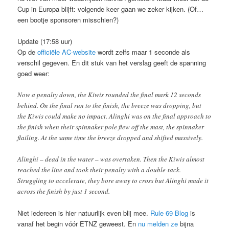
Cup in Europa blijft: volgende keer gaan we zeker kijken. (Of…
een bootje sponsoren misschien?)
Update (17:58 uur)
Op de
officiële AC-website
wordt zelfs maar 1 seconde als
verschil gegeven. En dit stuk van het verslag geeft de spanning
goed weer:
Now a penalty down, the Kiwis rounded the final mark 12 seconds
behind. On the final run to the finish, the breeze was dropping, but
the Kiwis could make no impact. Alinghi was on the final approach to
the finish when their spinnaker pole flew off the mast, the spinnaker
flailing. At the same time the breeze dropped and shifted massively.
Alinghi – dead in the water – was overtaken. Then the Kiwis almost
reached the line and took their penalty with a double-tack.
Struggling to accelerate, they bore away to cross but Alinghi made it
across the finish by just 1 second.
Niet iedereen is hier natuurlijk even blij mee.
Rule 69 Blog
is
vanaf het begin vóór ETNZ geweest. En
nu melden ze
bijna