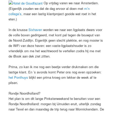
Op vrijdag varen we naar Amsterdam.
(Eigenlijk zouden we dat de dag ervoor al doen met
m’n
collega’s
, maar een lastig klantproject gooide wat roet in het
eten.)
In de knusse
Sixhaven
worden we naar een ligplaats dwars voor
de volle boxen gedirigeerd, met kont pal tegen de bouwput van
de Noord-Zuidlijn. Eigenlijk geen slecht plekkie, en nog mooier is
de WiFi van deze haven: een vaste-ligplaatshouder is zo
vriendelijk om me het wachtwoord te vertellen zodra hij me met
de iBook aan dek ziet zitten.
Prima, zo kan ik me nog een beetje verder drukmaken om die
lastige klant. En ’s avonds komt Peter ons nog even opzoeken:
het Ponthuys
blijkt een prima kroeg om lekker de week af te
pilsen.
Rondje Noordholland?
Het plan is om dit lange Pinksterweekend te benutten voor een
Rondje Noordholland: morgen bij IJmuiden eruit, uiterlijk zondag
naar Texel en dan maandag de trip terug naar Monnickendam. De