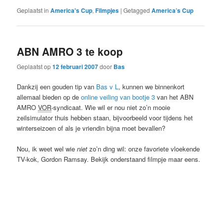
Geplaatst in
America's Cup
,
Filmpjes
|
Getagged
America’s Cup
ABN AMRO 3 te koop
Geplaatst op
12 februari 2007
door
Bas
Dankzij een gouden tip van
Bas v L
, kunnen we binnenkort
allemaal bieden op de
online veiling van bootje 3
van het ABN
AMRO
VOR
-syndicaat. Wie wil er nou niet zo’n mooie
zeilsimulator thuis hebben staan, bijvoorbeeld voor tijdens het
winterseizoen of als je vriendin bijna moet bevallen?
Nou, ik weet wel wie
niet
zo’n ding wil: onze favoriete vloekende
TV-kok, Gordon Ramsay. Bekijk onderstaand filmpje maar eens.