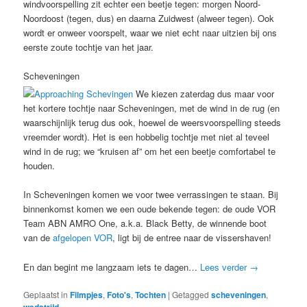
windvoorspelling zit echter een beetje tegen: morgen Noord-
Noordoost (tegen, dus) en daarna Zuidwest (alweer tegen). Ook
wordt er onweer voorspelt, waar we niet echt naar uitzien bij ons
eerste zoute tochtje van het jaar.
Scheveningen
We kiezen zaterdag dus maar voor
het kortere tochtje naar Scheveningen, met de wind in de rug (en
waarschijnlijk terug dus ook, hoewel de weersvoorspelling steeds
vreemder wordt). Het is een hobbelig tochtje met niet al teveel
wind in de rug; we “kruisen af” om het een beetje comfortabel te
houden.
In Scheveningen komen we voor twee verrassingen te staan. Bij
binnenkomst komen we een oude bekende tegen: de oude VOR
Team ABN AMRO One, a.k.a. Black Betty, de winnende boot
van de
afgelopen VOR
, ligt bij de entree naar de vissershaven!
En dan begint me langzaam iets te dagen…
Lees verder
→
Geplaatst in
Filmpjes
,
Foto's
,
Tochten
|
Getagged
scheveningen
,
wedstrijd