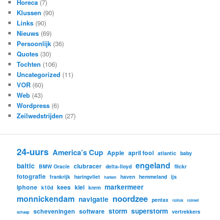
Horeca
(7)
Klussen
(90)
Links
(90)
Nieuws
(69)
Persoonlijk
(36)
Quotes
(30)
Tochten
(106)
Uncategorized
(11)
VOR
(60)
Web
(43)
Wordpress
(6)
Zeilwedstrijden
(27)
24-uurs
America’s Cup
Apple
april fool
atlantic
baby
engeland
baltic
clubracer
BMW Oracle
delta-lloyd
flickr
fotografie
frankrijk
haringvliet
haven
hemmeland
ijs
harken
markermeer
iphone
kees
kiel
k10d
knrm
noordzee
monnickendam
navigatie
pentax
rolfok
rolreef
storm
superstorm
scheveningen
software
vertrekkers
schaap