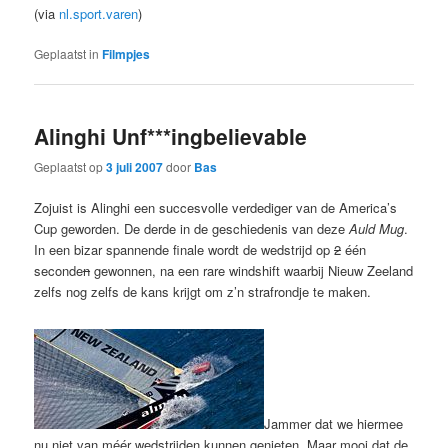
(via
nl.sport.varen
)
Geplaatst in
Filmpjes
Alinghi Unf***ingbelievable
Geplaatst op
3 juli 2007
door
Bas
Zojuist is Alinghi een succesvolle verdediger van de America’s
Cup geworden. De derde in de geschiedenis van deze
Auld Mug
.
In een bizar spannende finale wordt de wedstrijd op
2
één
seconde
n
gewonnen, na een rare windshift waarbij Nieuw Zeeland
zelfs nog zelfs de kans krijgt om z’n strafrondje te maken.
Jammer dat we hiermee
nu niet van méér wedstrijden kunnen genieten. Maar mooi dat de