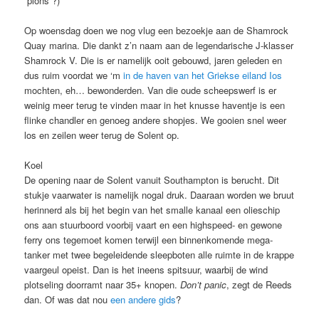
“plons”?)
Op woensdag doen we nog vlug een bezoekje aan de Shamrock
Quay marina. Die dankt z’n naam aan de legendarische J-klasser
Shamrock V. Die is er namelijk ooit gebouwd, jaren geleden en
dus ruim voordat we ‘m
in de haven van het Griekse eiland Ios
mochten, eh… bewonderden. Van die oude scheepswerf is er
weinig meer terug te vinden maar in het knusse haventje is een
flinke chandler en genoeg andere shopjes. We gooien snel weer
los en zeilen weer terug de Solent op.
Koel
De opening naar de Solent vanuit Southampton is berucht. Dit
stukje vaarwater is namelijk nogal druk. Daaraan worden we bruut
herinnerd als bij het begin van het smalle kanaal een olieschip
ons aan stuurboord voorbij vaart en een highspeed- en gewone
ferry ons tegemoet komen terwijl een binnenkomende mega-
tanker met twee begeleidende sleepboten alle ruimte in de krappe
vaargeul opeist. Dan is het ineens spitsuur, waarbij de wind
plotseling doorramt naar 35+ knopen.
Don’t panic
, zegt de Reeds
dan. Of was dat nou
een andere gids
?