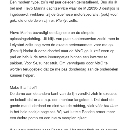
Een modern type, zo’n vijf jaar geleden geïnstalleerd. Dus als ik
bel met Flevo Marina Jachtservice waar de MD2030-D destijds is
ingebouwd, verklaren zij de Guernese motorspecialist (ook) voor
gek: die onderdelen zijn er.
Plenty
, zelfs.
Flevo Marina bevestigt de diagnose en de simpele
oplossingsrichting. Uit blijk van pure klantenservice zoekt men in
Lelystad zelfs nog even de exacte serienummers voor me op.
(Dank!) Nadat ik deze doorbel naar de M&G ga ik zelf even op
pad en heb ik de twee keerringetjes binnen een kwartier te
pakken. Voor £4,10 het stuk. Om vervolgens door M&G te
worden teruggebeld dat ze me pas donderdag aan de onderdelen
kunnen helpen.
Make it a little?!
De dame aan de andere kant van de lijn verslikt zich in excuses
en belooft dat er a.s.a.p. een monteur langskomt. Dat doet de
goede man inderdaad en eind van de middag, vlak vóór
tea time
is het hele zaakje opgelost. Wij wat luttele Ponden armer maar
een dichte pomp en een nieuw vaarplan rijker:
We varen vandaag naar Cherbourg. Het waait flink en de stroom