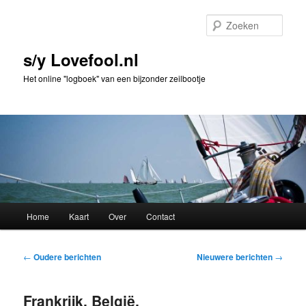
Spring
Spring
naar
naar
Zoek
de
de
primaire
secundaire
s/y Lovefool.nl
inhoud
inhoud
Het online "logboek" van een bijzonder zeilbootje
Hoofdmenu
Home
Kaart
Over
Contact
Bericht
←
Oudere berichten
Nieuwere berichten
→
navigatie
Frankrijk, België,