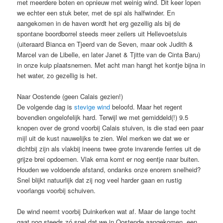
met meerdere boten en opnieuw met weinig wind. Dit keer lopen
we echter een stuk beter, met de spi als halfwinder. En
aangekomen in de haven wordt het erg gezellig als bij de
spontane boordborrel steeds meer zeilers uit Hellevoetsluis
(uiteraard Bianca en Tjeerd van de Seven, maar ook Judith &
Marcel van de Libelle, en later Janet & Tjitte van de Cinta Baru)
in onze kuip plaatsnemen. Met acht man hangt het kontje bijna in
het water, zo gezellig is het.
Naar Oostende (geen Calais gezien!)
De volgende dag is
stevige wind
beloofd. Maar het regent
bovendien ongelofelijk hard. Terwijl we met gemiddeld(!) 9.5
knopen over de grond voorbij Calais stuiven, is die stad een paar
mijl uit de kust nauwelijks te zien. Wel merken we dat we er
dichtbij zijn als vlakbij ineens twee grote invarende ferries uit de
grijze brei opdoemen. Vlak erna komt er nog eentje naar buiten.
Houden we voldoende afstand, ondanks onze enorem snelheid?
Snel blijkt natuurlijk dat zij nog veel harder gaan en rustig
voorlangs voorbij schuiven.
De wind neemt voorbij Duinkerken wat af. Maar de lange tocht
gaat nog steeds zó snel dat we in Oostende aangekomen, een