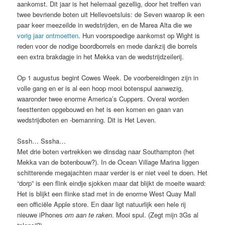
aankomst. Dit jaar is het helemaal gezellig, door het treffen van
twee bevriende boten uit Hellevoetsluis: de Seven waarop ik een
paar keer meezeilde in wedstrijden, en de Marea Alta die we
vorig jaar ontmoetten
. Hun voorspoedige aankomst op Wight is
reden voor de nodige boordborrels en mede dankzij die borrels
een extra brakdagje in het Mekka van de wedstrijdzeilerij.
Op 1 augustus begint Cowes Week. De voorbereidingen zijn in
volle gang en er is al een hoop mooi botenspul aanwezig,
waaronder twee enorme America’s Cuppers. Overal worden
feesttenten opgebouwd en het is een komen en gaan van
wedstrijdboten en -bemanning. Dit is Het Leven.
Sssh… Sssha…
Met drie boten vertrekken we dinsdag naar Southampton (het
Mekka van de botenbouw?). In de Ocean Village Marina liggen
schitterende megajachten maar verder is er niet veel te doen. Het
“dorp” is een flink eindje sjokken maar dat blijkt de moeite waard:
Het is blijkt een flinke stad met in de enorme West Quay Mall
een officiële Apple store. En daar ligt natuurlijk een hele rij
nieuwe iPhones
om aan te raken
. Mooi spul. (Zegt mijn 3Gs al