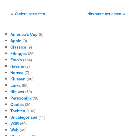
Bericht
←
Oudere berichten
Nieuwere berichten
→
navigatie
America's Cup
(5)
Apple
(9)
Classics
(9)
Filmpjes
(25)
Foto's
(154)
Havens
(8)
Horeca
(7)
Klussen
(90)
Links
(90)
Nieuws
(69)
Persoonlijk
(36)
Quotes
(30)
Tochten
(106)
Uncategorized
(11)
VOR
(60)
Web
(43)