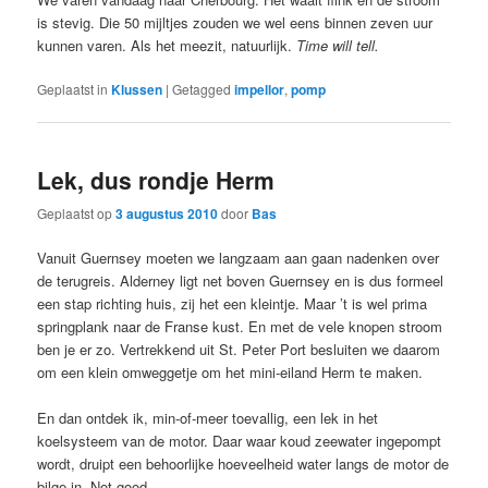
is stevig. Die 50 mijltjes zouden we wel eens binnen zeven uur
kunnen varen. Als het meezit, natuurlijk.
Time will tell.
Geplaatst in
Klussen
|
Getagged
impellor
,
pomp
Lek, dus rondje Herm
Geplaatst op
3 augustus 2010
door
Bas
Vanuit Guernsey moeten we langzaam aan gaan nadenken over
de terugreis. Alderney ligt net boven Guernsey en is dus formeel
een stap richting huis, zij het een kleintje. Maar ’t is wel prima
springplank naar de Franse kust. En met de vele knopen stroom
ben je er zo. Vertrekkend uit St. Peter Port besluiten we daarom
om een klein omweggetje om het mini-eiland Herm te maken.
En dan ontdek ik, min-of-meer toevallig, een lek in het
koelsysteem van de motor. Daar waar koud zeewater ingepompt
wordt, druipt een behoorlijke hoeveelheid water langs de motor de
bilge in. Not good.