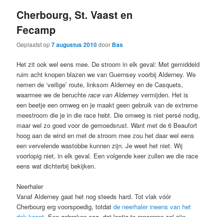
Cherbourg, St. Vaast en
Fecamp
Geplaatst op
7 augustus 2010
door
Bas
Het zit ook wel eens mee. De stroom in elk geval: Met gemiddeld
ruim acht knopen blazen we van Guernsey voorbij Alderney. We
nemen de ‘veilige’ route, linksom Alderney en de Casquets,
waarmee we de beruchte
race van Alderney
vermijden. Het is
een beetje een omweg en je maakt geen gebruik van de extreme
meestroom die je in die race hebt. Die omweg is niet persé nodig,
maar wel zo goed voor de gemoedsrust. Want met de 6 Beaufort
hoog aan de wind en met de stroom mee zou het daar wel eens
een vervelende wastobbe kunnen zijn. Je weet het niet. Wij
voorlopig niet, in elk geval. Een volgende keer zullen we die race
eens wat dichterbij bekijken.
Neerhaler
Vanaf Alderney gaat het nog steeds hard. Tot vlak vóór
Cherbourg erg voorspoedig, totdat
de neerhaler ineens van het
dek knapt
. Een gebroken oog, dat lastig te repareren zal zijn.