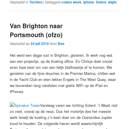
Geplaatst in
Tochten
|
Getagged
cowes week
,
iphone
,
Solent
,
wight
Van Brighton naar
Portsmouth (ofzo)
Geplaatst op
24 juli 2010
door
Bas
Het werd een dagje rust in Brighton, gisteren. Ik werk nog wat
aan een projectje, op de floating office. En Chrisje doet vooral
even haar best om van een lelijk blafhoestje af te komen. We
genieten van de fijne douches in de Premier Marina, chillen wat
in de Yacht Club en eten lekker Engels in The West Quay, waar
we bovendien lang natafelen met gratis WiFi op de iPad en
iPhones.
Vandaag varen we richting Solent. ’t Waait niet
zo veel, vooral op de neus. Dus het motortje doe het meeste
werk terwijl de koeling z’n best doet om de Oostendse Jupiler
koud te houden. De volgende haven wordt waarschijnlijk