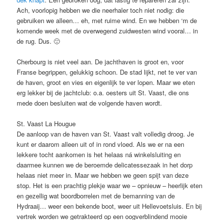
Ach, voorlopig hebben we die neerhaler toch niet nodig: die
gebruiken we alleen… eh, met ruime wind. En we hebben ‘m de
komende week met de overwegend zuidwesten wind vooral… in
de rug. Dus. 🙁
Cherbourg is niet veel aan. De jachthaven is groot en, voor
Franse begrippen, gelukkig schoon. De stad lijkt, net te ver van
de haven, groot en vies en eigenlijk te ver lopen. Maar we eten
erg lekker bij de jachtclub: o.a. oesters uit St. Vaast, die ons
mede doen besluiten wat de volgende haven wordt.
St. Vaast La Hougue
De aanloop van de haven van St. Vaast valt volledig droog. Je
kunt er daarom alleen uit of in rond vloed. Als we er na een
lekkere tocht aankomen is het helaas ná winkelsluiting en
daarmee kunnen we de beroemde delicatessezaak in het dorp
helaas niet meer in. Maar we hebben we geen spijt van deze
stop. Het is een prachtig plekje waar we – opnieuw – heerlijk eten
en gezellig wat boordborrelen met de bemanning van de
Hydraaij… weer een bekende boot, weer uit Hellevoetsluis. En bij
vertrek worden we getrakteerd op een oogverblindend mooie