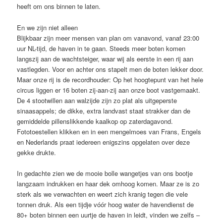
heeft om ons binnen te laten.
En we zijn niet alleen
Blijkbaar zijn meer mensen van plan om vanavond, vanaf 23:00
uur NL-tijd, de haven in te gaan. Steeds meer boten komen
langszij aan de wachtsteiger, waar wij als eerste in een rij aan
vastlegden. Voor en achter ons stapelt men de boten lekker door.
Maar onze rij is de recordhouder: Op het hoogtepunt van het hele
circus liggen er 16 boten zij-aan-zij aan onze boot vastgemaakt.
De 4 stootwillen aan walzijde zijn zo plat als uitgeperste
sinaasappels; de dikke, extra landvast staat strakker dan de
gemiddelde pillenslikkende kaalkop op zaterdagavond.
Fototoestellen klikken en in een mengelmoes van Frans, Engels
en Nederlands praat iedereen enigszins opgelaten over deze
gekke drukte.
In gedachte zien we de mooie bolle wangetjes van ons bootje
langzaam indrukken en haar dek omhoog komen. Maar ze is zo
sterk als we verwachten en weert zich kranig tegen die vele
tonnen druk. Als een tijdje vóór hoog water de havendienst de
80+ boten binnen een uurtje de haven in leidt, vinden we zelfs –