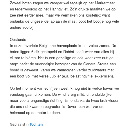
Zoveel boten zagen we vroeger wel tegelijk op het Markermeer
en tegenwoordig op het Haringvliet. Zo’n drukte maakten we op
zee niet eerder mee, maar we vermaken ons kostelijk: want
ondanks de uitgezeilde lap aan de mast loopt het bootje nog vele
andere voorbij.
Oostende
In onze favoriete Belgische havenplaats is het volop zomer. De
boten liggen 6-dik gestapeld en Robèrt heeft weer van alles bij
elkaar te blèren. Het is een gezellige en ook weer zeer nuttige
stop: nadat de vriendelijke bezorger van de General Stores aan
boord is geweest, varen we vanmorgen verder zuidwaarts met
een boot vol met verse Jupiler (e.a. belastingvrije lekkernijen).
Op het moment van schrijven weet ik nog niet in welke haven we
vandaag gaan uitkomen. De wind is erg mild, uit onduidelijke
maar vooral ongunstige richting. En ondanks de twee bruinvissen
die ons net kwamen begroeten is Dover toch wat ver om
helemaal op de motor te doen.
Geplaatst in
Tochten