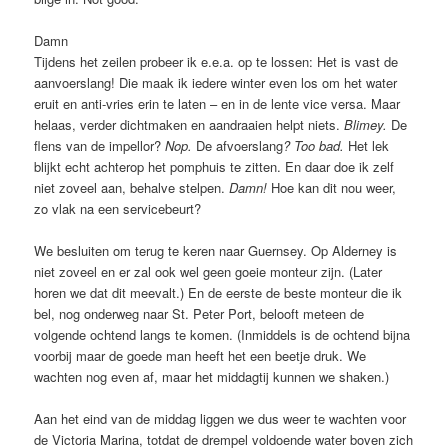
Damn
Tijdens het zeilen probeer ik e.e.a. op te lossen: Het is vast de
aanvoerslang! Die maak ik iedere winter even los om het water
eruit en anti-vries erin te laten – en in de lente vice versa. Maar
helaas, verder dichtmaken en aandraaien helpt niets.
Blimey.
De
flens van de impellor?
Nop.
De afvoerslang
? Too bad.
Het lek
blijkt echt achterop het pomphuis te zitten. En daar doe ik zelf
niet zoveel aan, behalve stelpen.
Damn!
Hoe kan dit nou weer,
zo vlak na een servicebeurt?
We besluiten om terug te keren naar Guernsey. Op Alderney is
niet zoveel en er zal ook wel geen goeie monteur zijn. (Later
horen we dat dit meevalt.) En de eerste de beste monteur die ik
bel, nog onderweg naar St. Peter Port, belooft meteen de
volgende ochtend langs te komen. (Inmiddels is de ochtend bijna
voorbij maar de goede man heeft het een beetje druk. We
wachten nog even af, maar het middagtij kunnen we shaken.)
Aan het eind van de middag liggen we dus weer te wachten voor
de Victoria Marina, totdat de drempel voldoende water boven zich