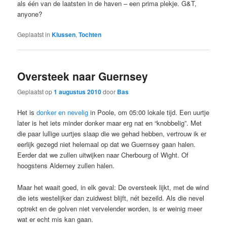
als één van de laatsten in de haven – een prima plekje. G&T,
anyone?
Geplaatst in
Klussen
,
Tochten
Oversteek naar Guernsey
Geplaatst op
1 augustus 2010
door
Bas
Het is
donker en nevelig
in Poole, om 05:00 lokale tijd. Een uurtje
later is het iets minder donker maar erg nat en “knobbelig”. Met
die paar lullige uurtjes slaap die we gehad hebben, vertrouw ik er
eerlijk gezegd niet helemaal op dat we Guernsey gaan halen.
Eerder dat we zullen uitwijken naar Cherbourg of Wight. Of
hoogstens Alderney zullen halen.
Maar het waait goed, in elk geval: De oversteek lijkt, met de wind
die iets westelijker dan zuidwest blijft, nét bezeild. Als die nevel
optrekt en de golven niet vervelender worden, is er weinig meer
wat er echt mis kan gaan.