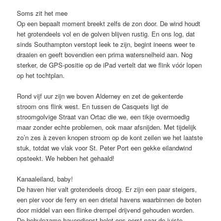
Soms zit het mee
Op een bepaalt moment breekt zelfs de zon door. De wind houdt
het grotendeels vol en de golven blijven rustig. En ons log, dat
sinds Southampton verstopt leek te zijn, begint ineens weer te
draaien en geeft bovendien een prima watersnelheid aan. Nog
sterker, de GPS-positie op de iPad vertelt dat we flink vóór lopen
op het tochtplan.
Rond vijf uur zijn we boven Alderney en zet de gekenterde
stroom ons flink west. En tussen de Casquets ligt de
stroomgolvige Straat van Ortac die we, een tikje overmoedig
maar zonder echte problemen, ook maar afsnijden. Met tijdelijk
zo’n zes à zeven knopen stroom op de kont zeilen we het laatste
stuk, totdat we vlak voor St. Peter Port een gekke eilandwind
opsteekt. We hebben het gehaald!
Kanaaleiland, baby!
De haven hier valt grotendeels droog. Er zijn een paar steigers,
een pier voor de ferry en een drietal havens waarbinnen de boten
door middel van een flinke drempel drijvend gehouden worden.
De behulpzame havendienst helpt ons eerst naar de juiste