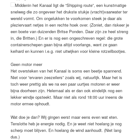
Middenin het Kanaal ligt de “Shipping route”, een kunstmatige
snelweg die zo ongeveer het drukste stukje (vracht)vaarwater ter
wereld vormt. Om ongelukken te voorkomen steek je daar als
pleziervaart netjes in een rechte hoek over. (Zoniet, dan riskeer je
een boete van duizenden Britse Ponden. Daar zijn ze heel streng
in, die Britten.) En er is nog een ongeschreven regel: die grote
containerschepen gaan bijna altijd voorlangs, want ze gaan
keihard en kunnen i.e.g. niet uitwijken voor kleine rotzeilbootjes.
Geen motor meer
Het oversteken van het Kanaal is soms een beetje spannend.
Niet voor “ervaren zeezeilers” zoals wij, natuurlijk. Maar het is
toch weer prettig als we na een paar uurtjes motoren er weer
bijna doorheen zijn. Helemaal als er dan ook eindelijk nog een
lekker windje opsteekt. Maar niet als rond 18:00 uur ineens de
motor ermee ophoudt.
Wat doe je dan? Wij gingen eerst maar eens even wat eten.
Tenslotte heb je energie nodig. En je weet niet hoelang je nog
scherp moet blijven. En hoelang de wind aanhoudt. (Niet lang
dus.)