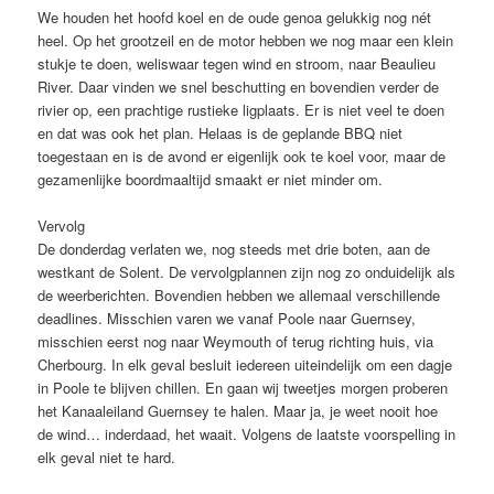
We houden het hoofd koel en de oude genoa gelukkig nog nét
heel. Op het grootzeil en de motor hebben we nog maar een klein
stukje te doen, weliswaar tegen wind en stroom, naar Beaulieu
River. Daar vinden we snel beschutting en bovendien verder de
rivier op, een prachtige rustieke ligplaats. Er is niet veel te doen
en dat was ook het plan. Helaas is de geplande BBQ niet
toegestaan en is de avond er eigenlijk ook te koel voor, maar de
gezamenlijke boordmaaltijd smaakt er niet minder om.
Vervolg
De donderdag verlaten we, nog steeds met drie boten, aan de
westkant de Solent. De vervolgplannen zijn nog zo onduidelijk als
de weerberichten. Bovendien hebben we allemaal verschillende
deadlines. Misschien varen we vanaf Poole naar Guernsey,
misschien eerst nog naar Weymouth of terug richting huis, via
Cherbourg. In elk geval besluit iedereen uiteindelijk om een dagje
in Poole te blijven chillen. En gaan wij tweetjes morgen proberen
het Kanaaleiland Guernsey te halen. Maar ja, je weet nooit hoe
de wind… inderdaad, het waait. Volgens de laatste voorspelling in
elk geval niet te hard.