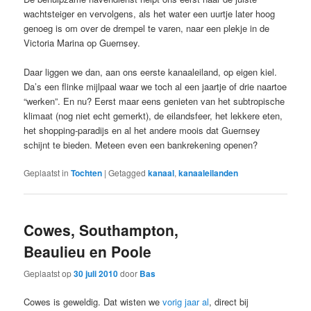
wachtsteiger en vervolgens, als het water een uurtje later hoog
genoeg is om over de drempel te varen, naar een plekje in de
Victoria Marina op Guernsey.
Daar liggen we dan, aan ons eerste kanaaleiland, op eigen kiel.
Da’s een flinke mijlpaal waar we toch al een jaartje of drie naartoe
“werken”. En nu? Eerst maar eens genieten van het subtropische
klimaat (nog niet echt gemerkt), de eilandsfeer, het lekkere eten,
het shopping-paradijs en al het andere moois dat Guernsey
schijnt te bieden. Meteen even een bankrekening openen?
Geplaatst in
Tochten
|
Getagged
kanaal
,
kanaaleilanden
Cowes, Southampton,
Beaulieu en Poole
Geplaatst op
30 juli 2010
door
Bas
Cowes is geweldig. Dat wisten we
vorig jaar al
, direct bij