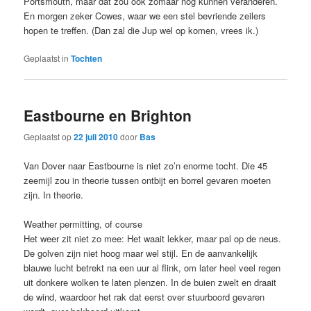
Portsmouth, maar dat zou ook zomaar nog kunnen veranderen.
En morgen zeker Cowes, waar we een stel bevriende zeilers
hopen te treffen. (Dan zal die Jup wel op komen, vrees ik.)
Geplaatst in
Tochten
Eastbourne en Brighton
Geplaatst op
22 juli 2010
door
Bas
Van Dover naar Eastbourne is niet zo’n enorme tocht. Die 45
zeemijl zou in theorie tussen ontbijt en borrel gevaren moeten
zijn. In theorie.
Weather permitting, of course
Het weer zit niet zo mee: Het waait lekker, maar pal op de neus.
De golven zijn niet hoog maar wel stijl. En de aanvankelijk
blauwe lucht betrekt na een uur al flink, om later heel veel regen
uit donkere wolken te laten plenzen. In de buien zwelt en draait
de wind, waardoor het rak dat eerst over stuurboord gevaren