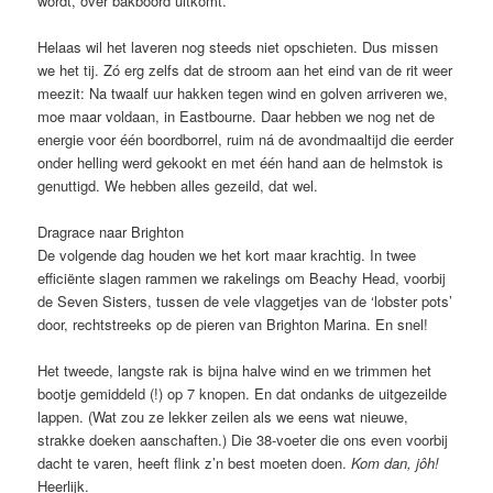
wordt, over bakboord uitkomt.
Helaas wil het laveren nog steeds niet opschieten. Dus missen
we het tij. Zó erg zelfs dat de stroom aan het eind van de rit weer
meezit: Na twaalf uur hakken tegen wind en golven arriveren we,
moe maar voldaan, in Eastbourne. Daar hebben we nog net de
energie voor één boordborrel, ruim ná de avondmaaltijd die eerder
onder helling werd gekookt en met één hand aan de helmstok is
genuttigd. We hebben alles gezeild, dat wel.
Dragrace naar Brighton
De volgende dag houden we het kort maar krachtig. In twee
efficiënte slagen rammen we rakelings om Beachy Head, voorbij
de Seven Sisters, tussen de vele vlaggetjes van de ‘lobster pots’
door, rechtstreeks op de pieren van Brighton Marina. En snel!
Het tweede, langste rak is bijna halve wind en we trimmen het
bootje gemiddeld (!) op 7 knopen. En dat ondanks de uitgezeilde
lappen. (Wat zou ze lekker zeilen als we eens wat nieuwe,
strakke doeken aanschaften.) Die 38-voeter die ons even voorbij
dacht te varen, heeft flink z’n best moeten doen.
Kom dan, jôh!
Heerlijk.