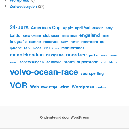
Wordpress
(6)
Zeilwedstrijden
(27)
24-uurs
America’s Cup
Apple
april fool
atlantic
baby
engeland
baltic
clubracer
BMW Oracle
delta-lloyd
flickr
fotografie
frankrijk
haringvliet
haven
hemmeland
ijs
harken
markermeer
iphone
kees
kiel
k10d
knrm
noordzee
monnickendam
navigatie
pentax
rolfok
rolreef
storm
superstorm
scheveningen
software
vertrekkers
schaap
volvo-ocean-race
voorspelling
VOR
Web
wind
Wordpress
wedstrijd
zeeland
Ondersteund door WordPress