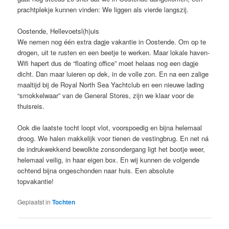
prachtplekje kunnen vinden: We liggen als vierde langszij.
Oostende, Hellevoetsl(h)uis
We nemen nog één extra dagje vakantie in Oostende. Om op te
drogen, uit te rusten en een beetje te werken. Maar lokale haven-
Wifi hapert dus de “floating office” moet helaas nog een dagje
dicht. Dan maar luieren op dek, in de volle zon. En na een zalige
maaltijd bij de Royal North Sea Yachtclub en een nieuwe lading
“smokkelwaar” van de General Stores, zijn we klaar voor de
thuisreis.
Ook die laatste tocht loopt vlot, voorspoedig en bijna helemaal
droog. We halen makkelijk voor tienen de vestingbrug. En net ná
de indrukwekkend bewolkte zonsondergang ligt het bootje weer,
helemaal veilig, in haar eigen box. En wij kunnen de volgende
ochtend bijna ongeschonden naar huis. Een absolute
topvakantie!
Geplaatst in
Tochten