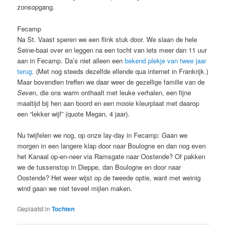
zonsopgang.
Fecamp
Na St. Vaast speren we een flink stuk door. We slaan de hele
Seine-baai over en leggen na een tocht van iets meer dan 11 uur
aan in Fecamp. Da’s niet alleen een
bekend plekje van twee jaar
terug
. (Met nog steeds dezelfde ellende qua internet in Frankrijk.)
Maar bovendien treffen we daar weer de gezellige familie van de
Seven
, die ons warm onthaalt met leuke verhalen, een fijne
maaltijd bij hen aan boord en een mooie kleurplaat met daarop
een “lekker wijf” (quote Megan, 4 jaar).
Nu twijfelen we nog, op onze lay-day in Fecamp: Gaan we
morgen in een langere klap door naar Boulogne en dan nog even
het Kanaal op-en-neer via Ramsgate naar Oostende? Of pakken
we de tussenstop in Dieppe, dan Boulogne en door naar
Oostende? Het weer wijst op de tweede optie, want met weinig
wind gaan we niet teveel mijlen maken.
Geplaatst in
Tochten