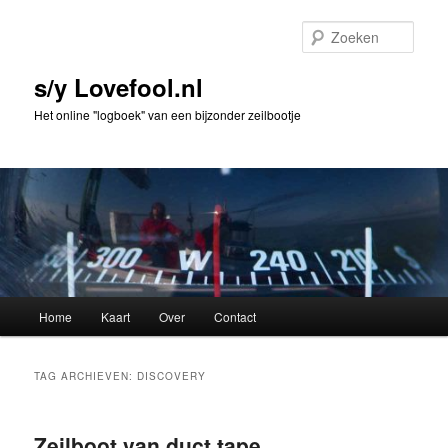
Spring
Spring
naar
naar
Zoek
de
de
primaire
secundaire
s/y Lovefool.nl
inhoud
inhoud
Het online "logboek" van een bijzonder zeilbootje
Hoofdmenu
Home
Kaart
Over
Contact
TAG ARCHIEVEN:
DISCOVERY
Zeilboot van duct tape