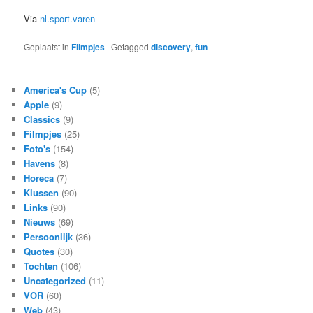
Via
nl.sport.varen
Geplaatst in
Filmpjes
|
Getagged
discovery
,
fun
America's Cup
(5)
Apple
(9)
Classics
(9)
Filmpjes
(25)
Foto's
(154)
Havens
(8)
Horeca
(7)
Klussen
(90)
Links
(90)
Nieuws
(69)
Persoonlijk
(36)
Quotes
(30)
Tochten
(106)
Uncategorized
(11)
VOR
(60)
Web
(43)