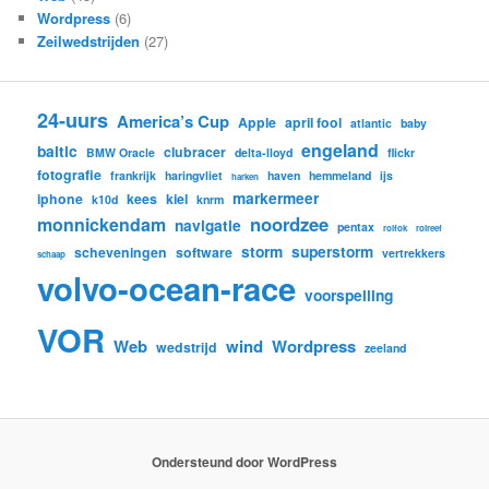
Wordpress
(6)
Zeilwedstrijden
(27)
24-uurs
America’s Cup
Apple
april fool
atlantic
baby
engeland
baltic
clubracer
BMW Oracle
delta-lloyd
flickr
fotografie
frankrijk
haringvliet
haven
hemmeland
ijs
harken
markermeer
iphone
kees
kiel
k10d
knrm
noordzee
monnickendam
navigatie
pentax
rolfok
rolreef
storm
superstorm
scheveningen
software
vertrekkers
schaap
volvo-ocean-race
voorspelling
VOR
Web
wind
Wordpress
wedstrijd
zeeland
Ondersteund door WordPress